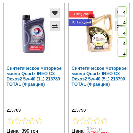
4
Cпеццена
ТОП продаж!
4
4
4
4
Синтетическое моторное
Синтетическое моторное
масло Quartz INEO C3
масло Quartz INEO C3
Dexos2 5w-40 (1L) 213789
Dexos2 5w-40 (5L) 213790
TOTAL (Франция)
TOTAL (Франция)
213789
213790
3 355 грн
Цена:
399 грн
Цена: