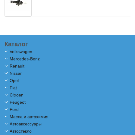
Каталог
Volkswagen
Mercedes-Benz
Renault
Nissan
Opel
Fiat
Citroen
Peugeot
Ford
Масла и автохимия
Автоаксессуары
Автостекло