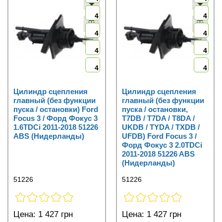
4
4
4
4
4
4
4
4
Цилиндр сцепления
Цилиндр сцепления
главный (без функции
главный (без функции
пуска / остановки) Ford
пуска / остановки,
Focus 3 / Форд Фокус 3
T7DB / T7DA / T8DA /
1.6TDCi 2011-2018 51226
UKDB / TYDA / TXDB /
ABS (Нидерланды)
UFDB) Ford Focus 3 /
Форд Фокус 3 2.0TDCi
2011-2018 51226 ABS
(Нидерланды)
51226
51226
Цена:
1 427 грн
Цена:
1 427 грн