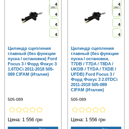
4
4
4
4
4
4
4
4
Цилиндр сцепления
Цилиндр сцепления
главный (без функции
главный (без функции
пуска / остановки) Ford
пуска / остановки,
Focus 3 / Форд Фокус 3
T7DB / T7DA / T8DA /
1.6TDCi 2011-2018 505-
UKDB / TYDA / TXDB /
089 CIFAM (Италия)
UFDB) Ford Focus 3 /
Форд Фокус 3 2.0TDCi
2011-2018 505-089
CIFAM (Италия)
505-089
505-089
Цена:
1 556 грн
Цена:
1 556 грн