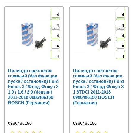
4
4
4
4
4
4
4
4
4
4
Цилиндр сцепления
Цилиндр сцепления
главный (без функции
главный (без функции
пуска / остановки) Ford
пуска / остановки) Ford
Focus 3 / Форд Фокус 3
Focus 3 / Форд Фокус 3
1.0 / 1.6 / 2.0 (бензин)
1.6TDCi 2011-2018
2011-2018 0986486150
0986486150 BOSCH
BOSCH (Германия)
(Германия)
0986486150
0986486150