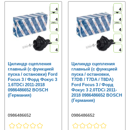
4
4
4
4
4
4
4
4
4
4
Цилиндр сцепления
Цилиндр сцепления
главный (с функцией
главный (с функцией
пуска / остановки) Ford
пуска / остановки,
Focus 3 / Форд Фокус 3
T7DB / T7DA / T8DA)
1.6TDCi 2011-2018
Ford Focus 3 / Форд
0986486652 BOSCH
Фокус 3 2.0TDCi 2011-
(Германия)
2018 0986486652 BOSCH
(Германия)
0986486652
0986486652