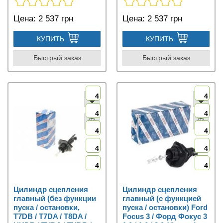
Цена:
2 537 грн
Цена:
2 537 грн
КУПИТЬ
КУПИТЬ
Быстрый заказ
Быстрый заказ
4
4
4
4
4
4
4
4
4
4
Цилиндр сцепления
Цилиндр сцепления
главный (без функции
главный (с функцией
пуска / остановки,
пуска / остановки) Ford
T7DB / T7DA / T8DA /
Focus 3 / Форд Фокус 3