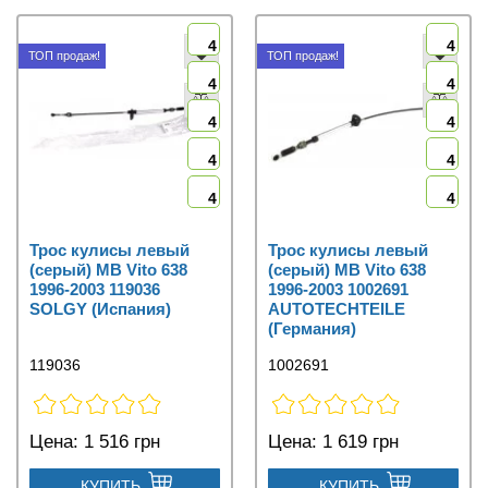
4
4
ТОП продаж!
ТОП продаж!
4
4
4
4
4
4
4
4
Трос кулисы левый
Трос кулисы левый
(серый) MB Vito 638
(серый) MB Vito 638
1996-2003 119036
1996-2003 1002691
SOLGY (Испания)
AUTOTECHTEILE
(Германия)
119036
1002691
Цена:
1 516 грн
Цена:
1 619 грн
КУПИТЬ
КУПИТЬ