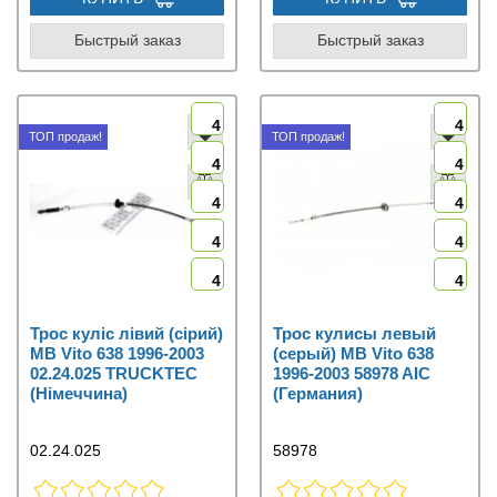
Быстрый заказ
Быстрый заказ
4
4
ТОП продаж!
ТОП продаж!
4
4
4
4
4
4
4
4
Трос куліс лівий (сірий)
Трос кулисы левый
MB Vito 638 1996-2003
(серый) MB Vito 638
02.24.025 TRUCKTEC
1996-2003 58978 AIC
(Німеччина)
(Германия)
02.24.025
58978