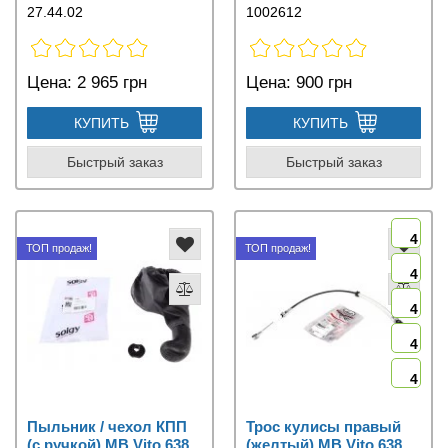
27.44.02
1002612
Цена:
2 965 грн
Цена:
900 грн
КУПИТЬ
КУПИТЬ
Быстрый заказ
Быстрый заказ
4
ТОП продаж!
ТОП продаж!
4
4
4
4
Пыльник / чехол КПП
Трос кулисы правый
(с ручкой) MB Vito 638
(желтый) MB Vito 638