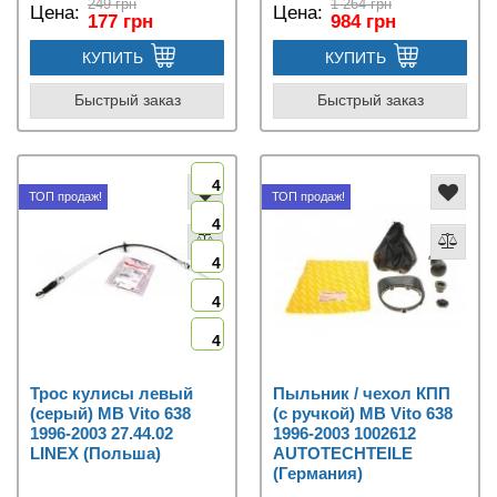
249 грн
1 264 грн
Цена:
Цена:
177 грн
984 грн
КУПИТЬ
КУПИТЬ
Быстрый заказ
Быстрый заказ
4
ТОП продаж!
ТОП продаж!
4
4
4
4
Трос кулисы левый
Пыльник / чехол КПП
(серый) MB Vito 638
(с ручкой) MB Vito 638
1996-2003 27.44.02
1996-2003 1002612
LINEX (Польша)
AUTOTECHTEILE
(Германия)