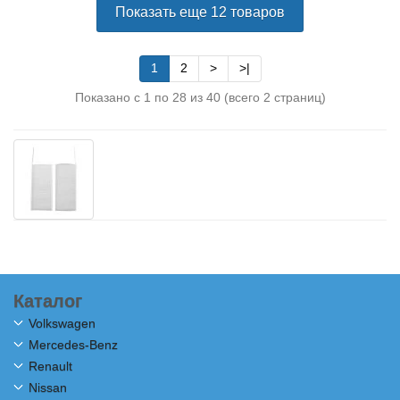
Показать еще 12 товаров
1
2
>
>|
Показано с 1 по 28 из 40 (всего 2 страниц)
Каталог
Volkswagen
Mercedes-Benz
Renault
Nissan