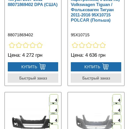
88071869402 DPA (США)
Volkswagen Tiguan /
Фольксваген Тигуан
2011-2016 95X10715
POLCAR (Польша)
88071869402
95X10715
Цена:
4 272 грн
Цена:
4 636 грн
КУПИТЬ
КУПИТЬ
Быстрый заказ
Быстрый заказ
4
4
4
4
4
4