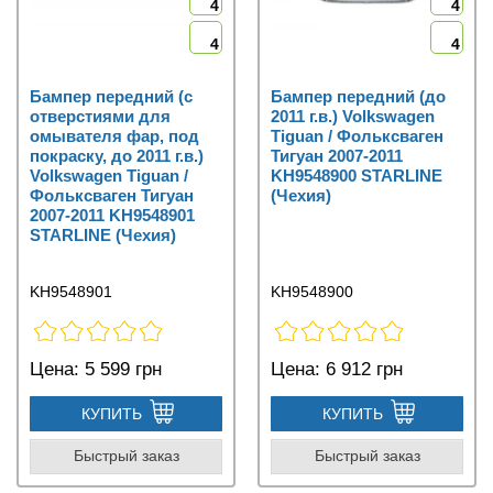
4
4
4
4
Бампер передний (с
Бампер передний (до
отверстиями для
2011 г.в.) Volkswagen
омывателя фар, под
Tiguan / Фольксваген
покраску, до 2011 г.в.)
Тигуан 2007-2011
Volkswagen Tiguan /
KH9548900 STARLINE
Фольксваген Тигуан
(Чехия)
2007-2011 KH9548901
STARLINE (Чехия)
KH9548901
KH9548900
Цена:
5 599 грн
Цена:
6 912 грн
КУПИТЬ
КУПИТЬ
Быстрый заказ
Быстрый заказ