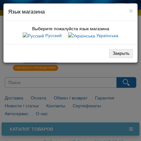
×
Язык магазина
Выберите пожалуйста язык магазина
Русский
Українська
066 729 10 01
096 029 10 01
Закрыть
0
НАПИСАТЬ В VIBER
СВЯЗАТЬСЯ С РУКОВОДИТЕЛЕМ
Доставка
Оплата
Обмен / возврат
Гарантия
Новости / статьи
Контакты
Сертификаты
Автосервис
О нас
КАТАЛОГ ТОВАРОВ