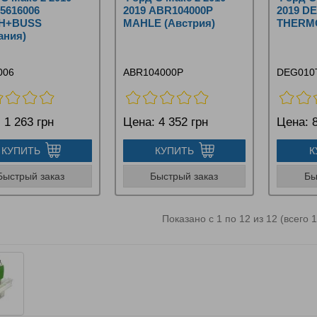
75616006
2019 ABR104000P
2019 D
H+BUSS
MAHLE (Австрия)
THERMO
ания)
006
ABR104000P
DEG010
:
1 263 грн
Цена:
4 352 грн
Цена:
8
КУПИТЬ
КУПИТЬ
К
Быстрый заказ
Быстрый заказ
Бы
Показано с 1 по 12 из 12 (всего 