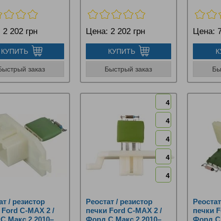
:
2 202 грн
Цена:
2 202 грн
Цена:
7
КУПИТЬ
КУПИТЬ
К
Быстрый заказ
Быстрый заказ
Бы
4
4
4
4
4
ат / резистор
Реостат / резистор
Реостат
 Ford C‑MAX 2 /
печки Ford C‑MAX 2 /
печки F
С Макс 2 2010–
Форд С Макс 2 2010–
Форд С 