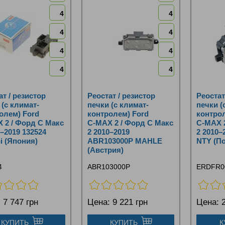
4
4
4
4
4
4
4
4
ат / резистор
Реостат / резистор
Реостат
 (с климат-
печки (с климат-
печки (
олем) Ford
контролем) Ford
контрол
 2 / Форд С Макс
C‑MAX 2 / Форд С Макс
C‑MAX 2
0–2019 132524
2 2010–2019
2 2010
hi (Япония)
ABR103000P MAHLE
NTY (П
(Австрия)
4
ABR103000P
ERDFR0
:
7 747 грн
Цена:
9 221 грн
Цена:
2
КУПИТЬ
КУПИТЬ
К