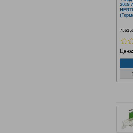
2019 
HERT
(Герм
75616
Цена