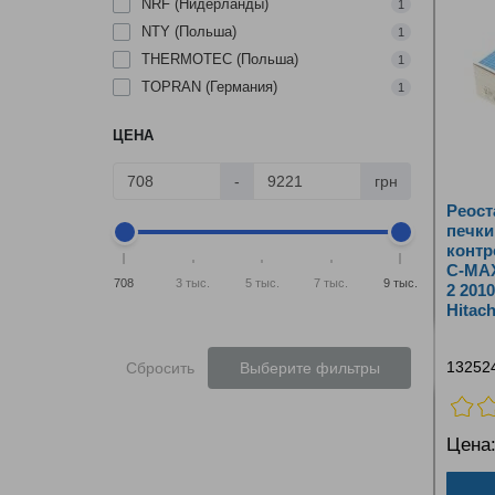
NRF (Нидерланды)
1
NTY (Польша)
1
THERMOTEC (Польша)
1
TOPRAN (Германия)
1
ЦЕНА
-
грн
Реост
печки
контр
C‑MAX
708
3 тыс.
5 тыс.
7 тыс.
9 тыс.
2 201
Hitac
13252
Сбросить
Выберите фильтры
Цена