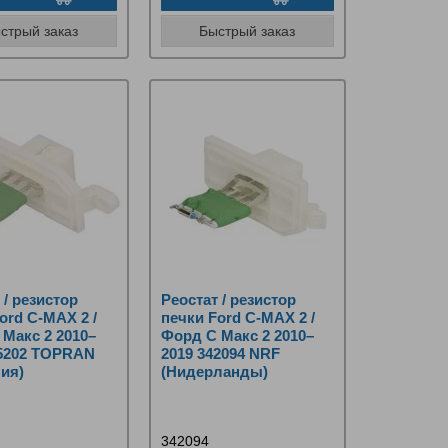
стрый заказ
Быстрый заказ
 / резистор
Реостат / резистор
ord C‑MAX 2 /
печки Ford C‑MAX 2 /
Макс 2 2010–
Форд С Макс 2 2010–
05202 TOPRAN
2019 342094 NRF
ия)
(Нидерланды)
342094