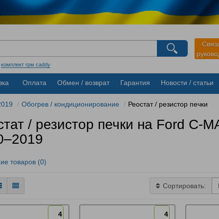
агазина
Связ
руков
Выберите пожалуйста язык магазина
Русский
Українська
:
комплект грм caddy
вка
Оплата
Обмен / возврат
Гарантия
Новости / статьи
2019
Обогрев / кондиционирование
Реостат / резистор печки
тат / резистор печки на Ford C‑M
0–2019
ие товаров (0)
Сортировать:
4
4