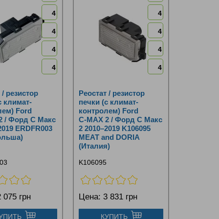
4
4
4
4
4
4
4
4
 / резистор
Реостат / резистор
с климат-
печки (с климат-
ем) Ford
контролем) Ford
 / Форд С Макс
C‑MAX 2 / Форд С Макс
–2019 ERDFR003
2 2010–2019 K106095
ольша)
MEAT and DORIA
(Италия)
03
K106095
 075 грн
Цена:
3 831 грн
УПИТЬ
КУПИТЬ