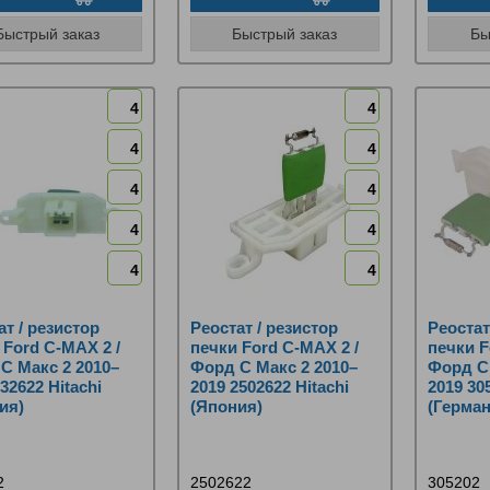
Быстрый заказ
Быстрый заказ
Бы
4
4
4
4
4
4
4
4
4
4
ат / резистор
Реостат / резистор
Реостат
 Ford C‑MAX 2 /
печки Ford C‑MAX 2 /
печки F
С Макс 2 2010–
Форд С Макс 2 2010–
Форд С 
32622 Hitachi
2019 2502622 Hitachi
2019 3
ия)
(Япония)
(Герман
2
2502622
305202