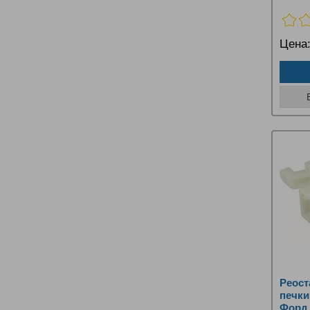
Цена
Реост
печки
Форд 