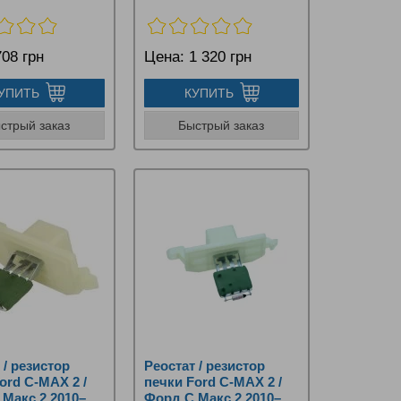
08 грн
Цена:
1 320 грн
УПИТЬ
КУПИТЬ
стрый заказ
Быстрый заказ
 / резистор
Реостат / резистор
ord C‑MAX 2 /
печки Ford C‑MAX 2 /
Макс 2 2010–
Форд С Макс 2 2010–