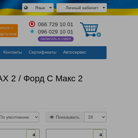
Язык
Личный кабинет
×
066 729 10 01
аться с
096 029 10 01
одителем
0
НАПИСАТЬ В VIBER
Контакты
Сертификаты
Автосервис
Закрыть
AX 2 / Форд С Макс 2
Показывать:
4
4