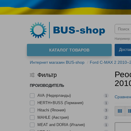
Язык м
Например
Доста
КАТАЛОГ ТОВАРОВ
О нас
Интернет магазин BUS-shop
Ford C‑MAX 2 2010–
Реос
Фильтр
201
ПРОИЗВОДИТЕЛЬ
AVA (Нидерланды)
1
Сравнен
HERTH+BUSS (Германия)
1
Hitachi (Япония)
3
MAHLE (Австрия)
2
MEAT and DORIA (Италия)
1