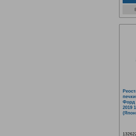
Реост
печки
Форд 
2019 1
(Япон
13262