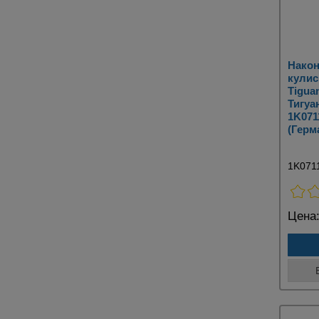
Након
кулис
Tigua
Тигуа
1K071
(Герм
1K071
Цена