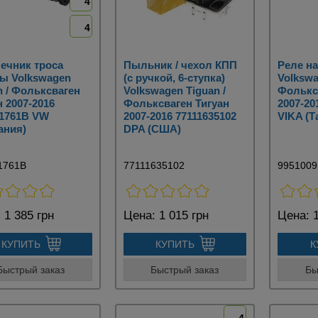
4
4
ечник троса
Пыльник / чехол КПП
Реле н
ы Volkswagen
(с ручкой, 6-ступка)
Volkswa
n / Фольксваген
Volkswagen Tiguan /
Фольксв
н 2007-2016
Фольксваген Тигуан
2007-20
1761B VW
2007-2016 77111635102
VIKA (Т
ания)
DPA (США)
1761B
77111635102
9951009
:
1 385 грн
Цена:
1 015 грн
Цена:
1
КУПИТЬ
КУПИТЬ
К
Быстрый заказ
Быстрый заказ
Бы