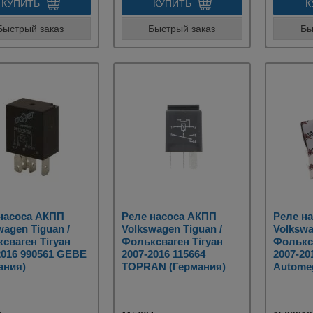
КУПИТЬ
КУПИТЬ
К
Быстрый заказ
Быстрый заказ
Бы
насоса АКПП
Реле насоса АКПП
Реле н
wagen Tiguan /
Volkswagen Tiguan /
Volkswa
сваген Тігуан
Фольксваген Тігуан
Фольксв
2016 990561 GEBE
2007-2016 115664
2007-20
ания)
TOPRAN (Германия)
Autome