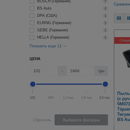
BOSCH (Германия)
7
Сравнен
BS Auto
2
DPA (США)
1
ELRING (Германия)
1
GEBE (Германия)
1
HELLA (Германия)
1
Спецц
Показать еще 11
ЦЕНА
-
грн
Пыльн
102
693
1,3 тыс.
1,9 тыс.
2,5 тыс.
(с руч
5M071
Tigua
Тигуа
BS Au
Сбросить
Выберите фильтры