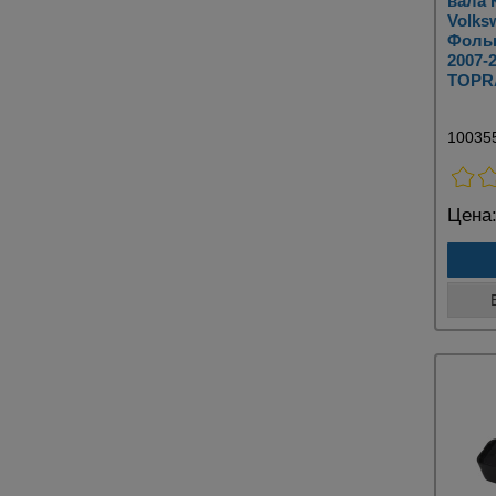
вала 
Volks
Фольк
2007-
TOPRA
10035
Цена