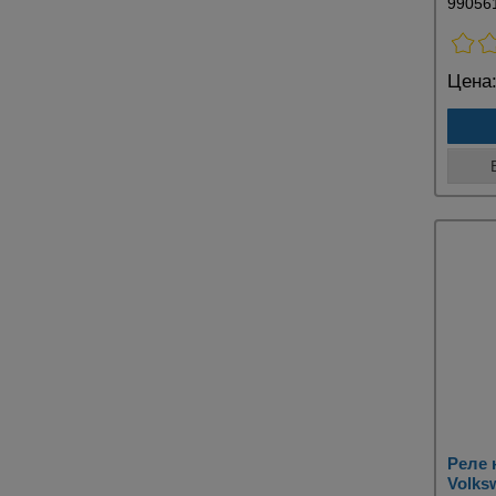
99056
Цена
Реле 
Volks