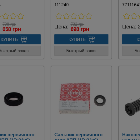
4
111240
7711164
798 грн
732 грн
:
Цена:
Цена:
2
658 грн
698 грн
КУПИТЬ
КУПИТЬ
К
Быстрый заказ
Быстрый заказ
Бы
ик первичного
Сальник первичного
Наконе