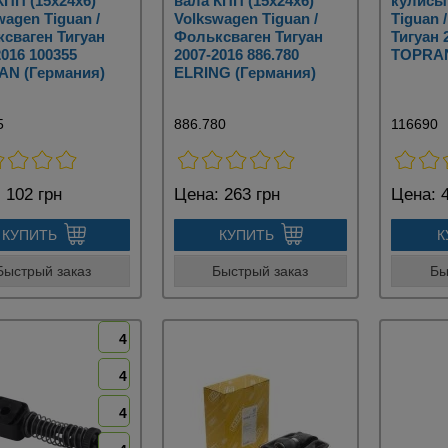
КПП (15x24x6)
вала КПП (15x24x6)
кулисы
wagen Tiguan /
Volkswagen Tiguan /
Tiguan 
сваген Тигуан
Фольксваген Тигуан
Тигуан 
2016 100355
2007-2016 886.780
TOPRAN
N (Германия)
ELRING (Германия)
5
886.780
116690
:
102 грн
Цена:
263 грн
Цена:
4
КУПИТЬ
КУПИТЬ
К
Быстрый заказ
Быстрый заказ
Бы
4
4
4