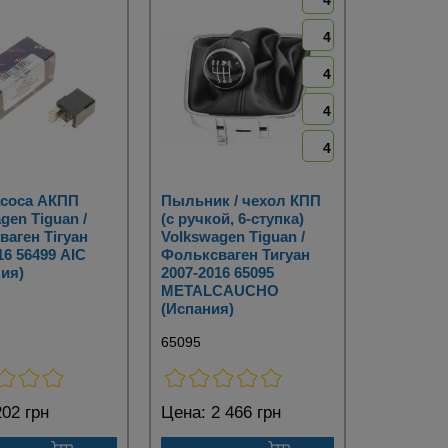
4
4
4
4
4
асоса АКПП
Пыльник / чехол КПП
gen Tiguan /
(с ручкой, 6-ступка)
аген Тігуан
Volkswagen Tiguan /
16 56499 AIC
Фольксваген Тигуан
ия)
2007-2016 65095
METALCAUCHO
(Испания)
65095
02 грн
Цена:
2 466 грн