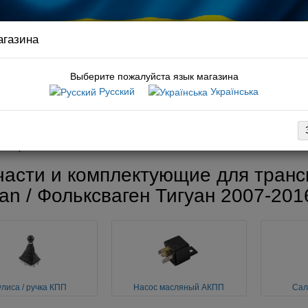
агазина
Связ
руков
Выберите пожалуйста язык магазина
Русский
Українська
:
тормозные колодки caddy
вка
Оплата
Обмен / возврат
Гарантия
Новости / статьи
6
Трансмиссия
части и комплектующие для транс
an / Фольксваген Тигуан 2007-201
улиса / ручка КПП
Насос масляный АКПП
Сал