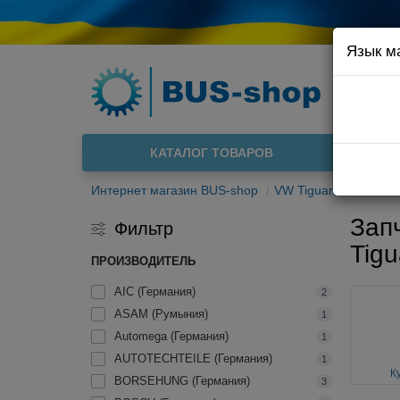
Язык м
Например
Доста
КАТАЛОГ ТОВАРОВ
О нас
Интернет магазин BUS-shop
VW Tiguan 2007-201
Зап
Фильтр
Tigu
ПРОИЗВОДИТЕЛЬ
AIC (Германия)
2
ASAM (Румыния)
1
Automega (Германия)
1
AUTOTECHTEILE (Германия)
1
К
BORSEHUNG (Германия)
3