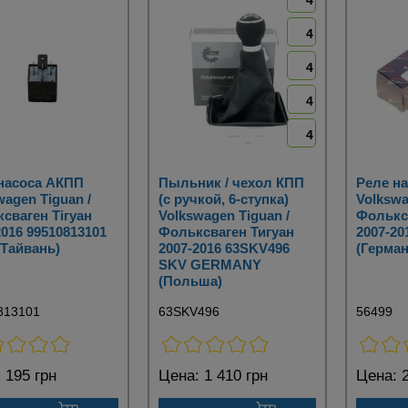
4
4
4
4
4
насоса АКПП
Пыльник / чехол КПП
Реле н
wagen Tiguan /
(с ручкой, 6-ступка)
Volkswa
сваген Тігуан
Volkswagen Tiguan /
Фольксв
2016 99510813101
Фольксваген Тигуан
2007-20
(Тайвань)
2007-2016 63SKV496
(Герман
SKV GERMANY
(Польша)
813101
63SKV496
56499
:
195 грн
Цена:
1 410 грн
Цена:
2