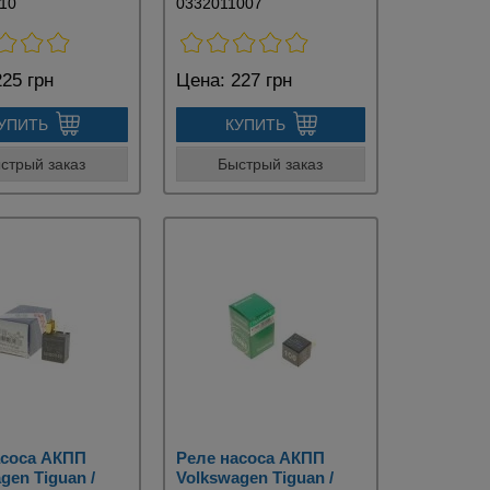
10
0332011007
25 грн
Цена:
227 грн
УПИТЬ
КУПИТЬ
стрый заказ
Быстрый заказ
асоса АКПП
Реле насоса АКПП
gen Tiguan /
Volkswagen Tiguan /