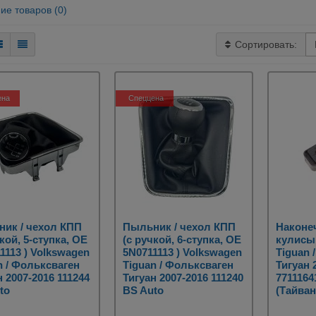
ие товаров (0)
Сортировать:
ена
Спеццена
ик / чехол КПП
Пыльник / чехол КПП
Наконе
кой, 5-ступка, OE
(с ручкой, 6-ступка, OE
кулисы
1113 ) Volkswagen
5N0711113 ) Volkswagen
Tiguan 
n / Фольксваген
Tiguan / Фольксваген
Тигуан 
н 2007-2016 111244
Тигуан 2007-2016 111240
7711164
to
BS Auto
(Тайван