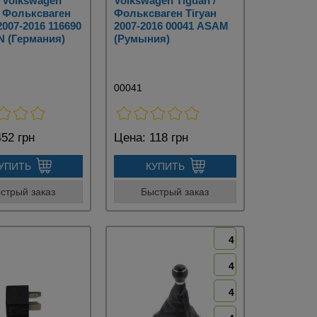
 Volkswagen
Volkswagen Tiguan /
/ Фольксваген
Фольксваген Тігуан
2007-2016 116690
2007-2016 00041 ASAM
 (Германия)
(Румыния)
00041
52 грн
Цена:
118 грн
УПИТЬ
КУПИТЬ
стрый заказ
Быстрый заказ
4
4
4