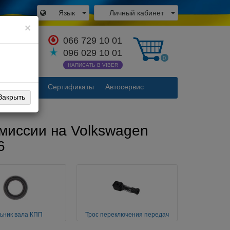
Язык
Личный кабинет
×
066 729 10 01
аться с
096 029 10 01
одителем
0
НАПИСАТЬ В VIBER
Контакты
Сертификаты
Автосервис
Закрыть
миссии на Volkswagen
6
ьник вала КПП
Трос переключения передач