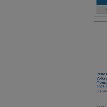
Реле 
Volks
Фольк
2007-
(Герм