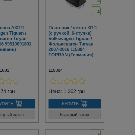
4
4
асоса АКПП
Пыльник / чехол КПП
gen Tiguan /
(с ручкой, 6-ступка)
аген Тігуан
Volkswagen Tiguan /
16 99510091801
Фольксваген Тигуан
айвань)
2007-2016 115884
TOPRAN (Германия)
1801
115884
74 грн
Цена:
1 362 грн
УПИТЬ
КУПИТЬ
стрый заказ
Быстрый заказ