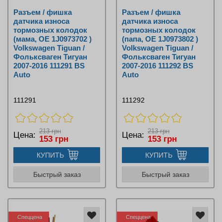
Разъем / фишка
Разъем / фишка
датчика износа
датчика износа
тормозных колодок
тормозных колодок
(мама, OE 1J0973702 )
(папа, OE 1J0973802 )
Volkswagen Tiguan /
Volkswagen Tiguan /
Фольксваген Тигуан
Фольксваген Тигуан
2007-2016 111291 BS
2007-2016 111292 BS
Auto
Auto
111291
111292
213 грн
213 грн
Цена:
Цена:
153 грн
153 грн
КУПИТЬ
КУПИТЬ
Быстрый заказ
Быстрый заказ
Спеццена
Спеццена