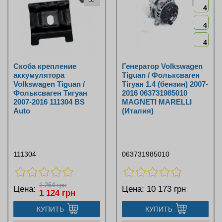
4
4
4
Скоба крепление
Генератор Volkswagen
аккумулятора
Tiguan / Фольксваген
Volkswagen Tiguan /
Тігуан 1.4 (бензин) 2007-
Фольксваген Тигуан
2016 063731985010
2007-2016 111304 BS
MAGNETI MARELLI
Auto
(Италия)
111304
063731985010
1 264 грн
Цена:
Цена:
10 173 грн
1 124 грн
КУПИТЬ
КУПИТЬ