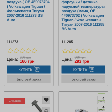
воздуха ( OE 4F0973704
форсунки / датчика
) Volkswagen Tiguan /
наружной температуры
Фольксваген Тигуан
воздуха (мама, OE
2007-2016 111273 BS
4F0973702 ) Volkswagen
Auto
Tiguan / Фольксваген
Тигуан 2007-2016 111285
BS Auto
111273
111285
206 грн
366 грн
Цена:
Цена:
166 грн
293 грн
КУПИТЬ
КУПИТЬ
Быстрый заказ
Быстрый заказ
4
Спеццена
4