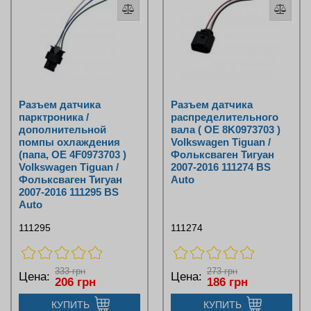
Разъем датчика
Разъем датчика
парктроника /
распределительного
дополнительной
вала ( OE 8K0973703 )
помпы охлаждения
Volkswagen Tiguan /
(папа, OE 4F0973703 )
Фольксваген Тигуан
Volkswagen Tiguan /
2007-2016 111274 BS
Фольксваген Тигуан
Auto
2007-2016 111295 BS
Auto
111295
111274
333 грн
273 грн
Цена:
Цена:
206 грн
186 грн
КУПИТЬ
КУПИТЬ