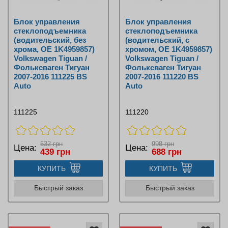
Блок управления
Блок управления
стеклоподъемника
стеклоподъемника
(водительский, без
(водительский, с
хрома, OE 1K4959857)
хромом, OE 1K4959857)
Volkswagen Tiguan /
Volkswagen Tiguan /
Фольксваген Тигуан
Фольксваген Тигуан
2007-2016 111225 BS
2007-2016 111220 BS
Auto
Auto
111225
111220
532 грн
998 грн
Цена:
Цена:
439 грн
688 грн
КУПИТЬ
КУПИТЬ
Быстрый заказ
Быстрый заказ