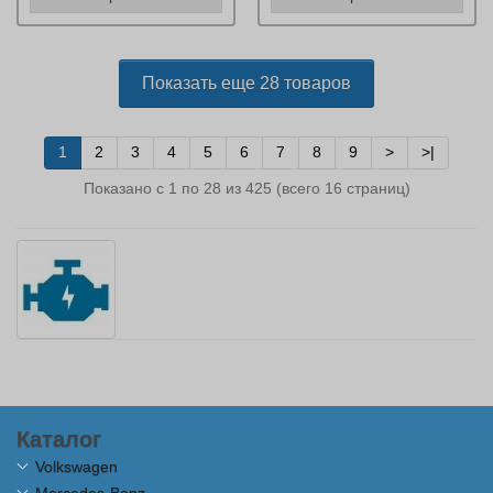
Показать еще 28 товаров
1
2
3
4
5
6
7
8
9
>
>|
Показано с 1 по 28 из 425 (всего 16 страниц)
Каталог
Volkswagen
Mercedes-Benz