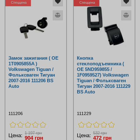
Спеццена
Спеццена
Замок зажигания ( OE
Кнопка
1T0905855A )
стеклоподъемника (
Volkswagen Tiguan /
OE 5ND959855 /
Фольксваген Тигуан
1F0959527) Volkswagen
2007-2016 111206 BS
Tiguan / Фольксваген
Auto
Тигуан 2007-2016 111229
BS Auto
111206
111229
1 197 грн
532 грн
Цена:
Цена:
904 грн
472 грн