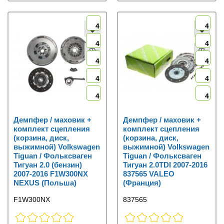
4
4
4
4
4
4
4
4
4
4
Демпфер / маховик +
Демпфер / маховик +
комплект сцепления
комплект сцепления
(корзина, диск,
(корзина, диск,
выжимной) Volkswagen
выжимной) Volkswagen
Tiguan / Фольксваген
Tiguan / Фольксваген
Тигуан 2.0 (бензин)
Тигуан 2.0TDI 2007-2016
2007-2016 F1W300NX
837565 VALEO
NEXUS (Польша)
(Франция)
F1W300NX
837565