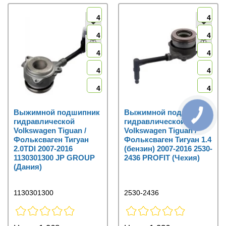
4
4
4
4
4
4
4
4
4
4
Выжимной подшипник
Выжимной подшипник
гидравлической
гидравлической
Volkswagen Tiguan /
Volkswagen Tiguan /
Фольксваген Тигуан
Фольксваген Тигуан 1.4
2.0TDI 2007-2016
(бензин) 2007-2016 2530-
1130301300 JP GROUP
2436 PROFIT (Чехия)
(Дания)
1130301300
2530-2436