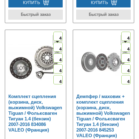
КУПИТЬ
КУПИТЬ
Быстрый заказ
Быстрый заказ
4
4
4
4
4
4
4
4
4
4
Комплект сцепления
Демпфер / маховик +
(корзина, диск,
комплект сцепления
выжимной) Volkswagen
(корзина, диск,
Tiguan / Фольксваген
выжимной) Volkswagen
Тигуан 1.4 (бензин)
Tiguan / Фольксваген
2007-2016 834086
Тигуан 1.4 (бензин)
VALEO (Франция)
2007-2016 845253
VALEO (Франция)