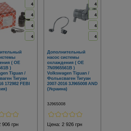
4
4
4
4
4
4
4
4
ительный
Дополнительный
системы
насос системы
ения ( OE
охлаждения ( OE
61B )
7N0965561B )
gen Tiguan /
Volkswagen Tiguan /
ваген Тигуан
Фольксваген Тигуан
16 172982 FEBI
2007-2016 3J965008 AND
ия)
(Украина)
3J965008
 906 грн
Цена:
2 926 грн