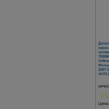
Допо
насос
охлаж
7N096
Volks
Фольк
2007-
AUTLO
WP80
Цена