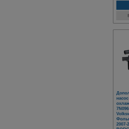
Допо
насос
охлаж
7N096
Volks
Фольк
2007-