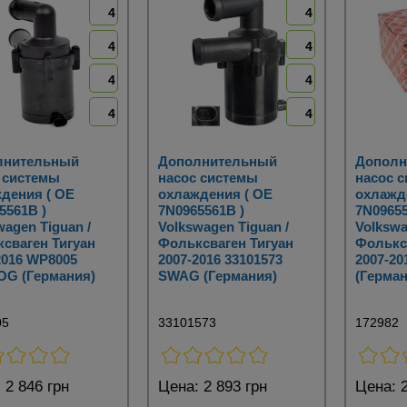
4
4
4
4
4
4
4
4
лнительный
Дополнительный
Дополн
 системы
насос системы
насос 
дения ( OE
охлаждения ( OE
охлажд
5561B )
7N0965561B )
7N09655
wagen Tiguan /
Volkswagen Tiguan /
Volkswa
сваген Тигуан
Фольксваген Тигуан
Фолькс
2016 WP8005
2007-2016 33101573
2007-20
G (Германия)
SWAG (Германия)
(Герман
05
33101573
172982
:
2 846 грн
Цена:
2 893 грн
Цена:
2