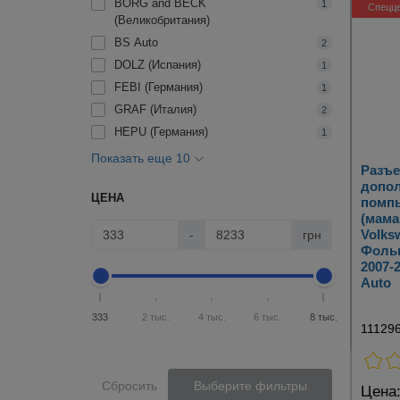
BORG and BECK
1
Спецц
(Великобритания)
BS Auto
2
DOLZ (Испания)
1
FEBI (Германия)
1
GRAF (Италия)
2
HEPU (Германия)
1
Показать еще 10
Разъе
допо
ЦЕНА
помп
(мама
Volks
-
грн
Фольк
2007-
Auto
333
2 тыс.
4 тыс.
6 тыс.
8 тыс.
11129
Сбросить
Выберите фильтры
Цена