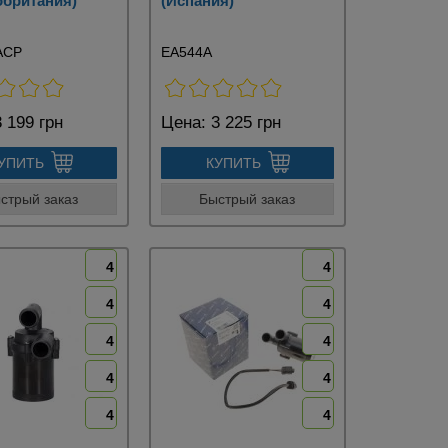
обритания)
(Испания)
ACP
EA544A
 199 грн
Цена:
3 225 грн
УПИТЬ
КУПИТЬ
стрый заказ
Быстрый заказ
4
4
4
4
4
4
4
4
4
4