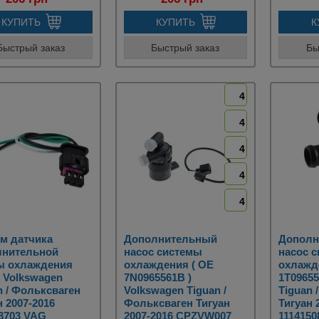
КУПИТЬ
КУПИТЬ
К
Быстрый заказ
Быстрый заказ
Бы
4
4
4
4
4
м датчика
Дополнительный
Дополн
лнительной
насос системы
насос 
ы охлаждения
охлаждения ( OE
охлажд
) Volkswagen
7N0965561B )
1T09655
n / Фольксваген
Volkswagen Tiguan /
Tiguan 
н 2007-2016
Фольксваген Тигуан
Тигуан 
3703 VAG
2007-2016 CPZVW007
111415