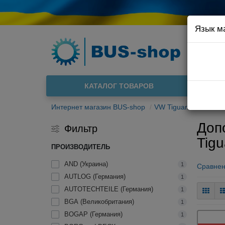
Язык м
Например
Доста
КАТАЛОГ ТОВАРОВ
О нас
Интернет магазин BUS-shop
VW Tiguan 2007-201
Доп
Фильтр
Tigu
ПРОИЗВОДИТЕЛЬ
AND (Украина)
1
Сравнен
AUTLOG (Германия)
1
AUTOTECHTEILE (Германия)
1
BGA (Великобритания)
1
BOGAP (Германия)
1