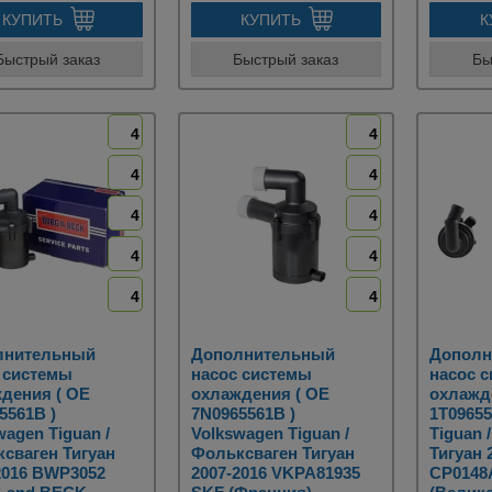
КУПИТЬ
КУПИТЬ
К
Быстрый заказ
Быстрый заказ
Бы
4
4
4
4
4
4
4
4
4
4
лнительный
Дополнительный
Дополн
 системы
насос системы
насос 
дения ( OE
охлаждения ( OE
охлажд
5561B )
7N0965561B )
1T09655
wagen Tiguan /
Volkswagen Tiguan /
Tiguan 
сваген Тигуан
Фольксваген Тигуан
Тигуан 
2016 BWP3052
2007-2016 VKPA81935
CP0148