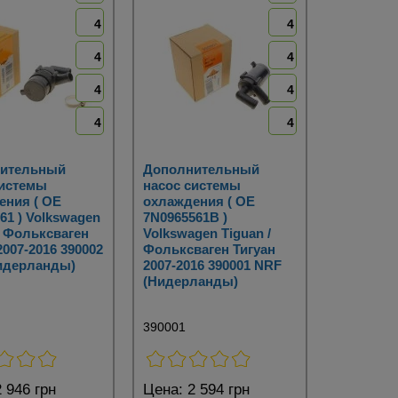
4
4
4
4
4
4
4
4
ительный
Дополнительный
системы
насос системы
ения ( OE
охлаждения ( OE
61 ) Volkswagen
7N0965561B )
/ Фольксваген
Volkswagen Tiguan /
2007-2016 390002
Фольксваген Тигуан
идерланды)
2007-2016 390001 NRF
(Нидерланды)
390001
 946 грн
Цена:
2 594 грн