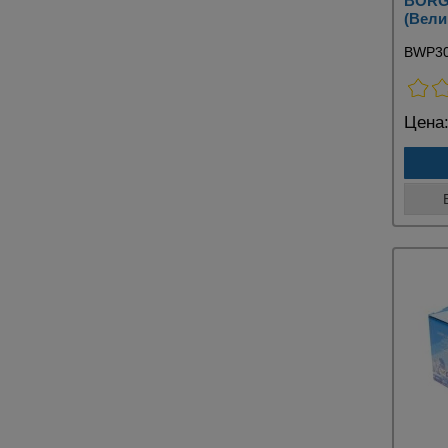
BORG
(Вели
BWP3
Цена