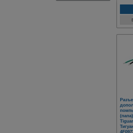
Разъе
допо
помп
(папа
Tigua
Тигуа
4F097