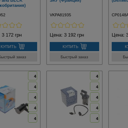
 and BECK
SKF (Франция)
(Велик
кобритания)
052
VKPA81935
CP0148
:
3 172 грн
Цена:
3 192 грн
Цена:
3
КУПИТЬ
КУПИТЬ
К
Быстрый заказ
Быстрый заказ
Бы
4
4
4
4
4
4
4
4
4
4