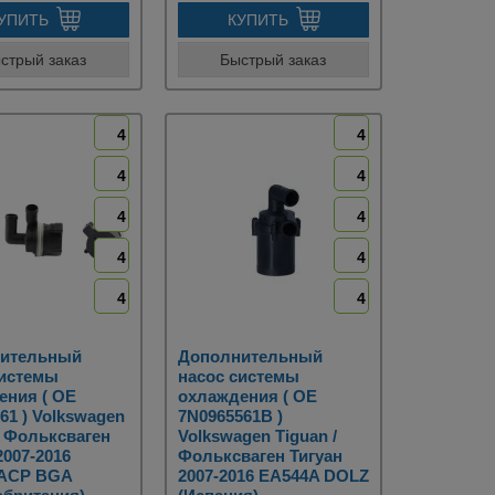
УПИТЬ
КУПИТЬ
стрый заказ
Быстрый заказ
4
4
4
4
4
4
4
4
4
4
ительный
Дополнительный
системы
насос системы
ения ( OE
охлаждения ( OE
61 ) Volkswagen
7N0965561B )
/ Фольксваген
Volkswagen Tiguan /
2007-2016
Фольксваген Тигуан
ACP BGA
2007-2016 EA544A DOLZ