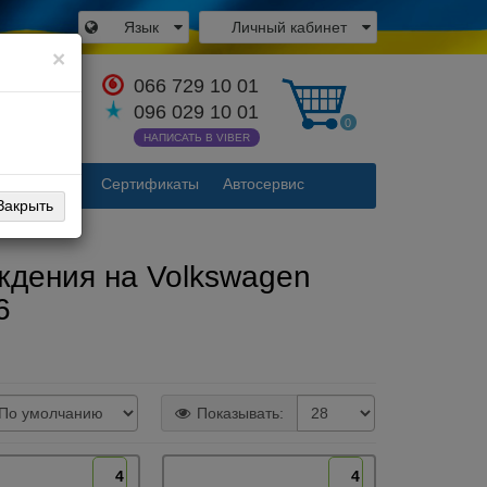
Язык
Личный кабинет
×
066 729 10 01
аться с
096 029 10 01
одителем
0
НАПИСАТЬ В VIBER
Контакты
Сертификаты
Автосервис
Закрыть
ения
ждения на Volkswagen
6
Показывать:
4
4