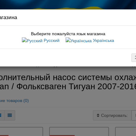
агазина
Связ
руков
Выберите пожалуйста язык магазина
Русский
Українська
:
амортизатор t5
вка
Оплата
Обмен / возврат
Гарантия
Новости / статьи
6
Система охлаждения
Дополнительный насос системы охлажд
олнительный насос системы охла
an / Фольксваген Тигуан 2007-201
ие товаров (0)
Сортировать: