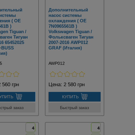
ительный
Дополнительный
системы
насос системы
ения ( OE
охлаждения ( OE
61B )
7N0965561B )
gen Tiguan /
Volkswagen Tiguan /
ваген Тигуан
Фольксваген Тигуан
16 65452025
2007-2016 AWP012
+BUSS
GRAF (Италия)
ия)
5
AWP012
 560 грн
Цена:
2 580 грн
УПИТЬ
КУПИТЬ
стрый заказ
Быстрый заказ
4
4