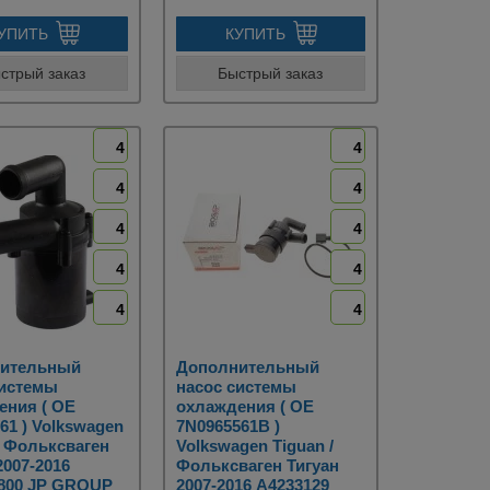
УПИТЬ
КУПИТЬ
стрый заказ
Быстрый заказ
4
4
4
4
4
4
4
4
4
4
ительный
Дополнительный
системы
насос системы
ения ( OE
охлаждения ( OE
61 ) Volkswagen
7N0965561B )
/ Фольксваген
Volkswagen Tiguan /
2007-2016
Фольксваген Тигуан
0800 JP GROUP
2007-2016 A4233129