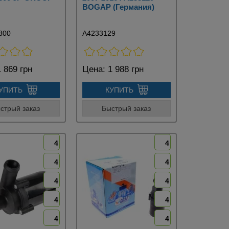
BOGAP (Германия)
800
A4233129
 869 грн
Цена:
1 988 грн
УПИТЬ
КУПИТЬ
стрый заказ
Быстрый заказ
4
4
4
4
4
4
4
4
4
4