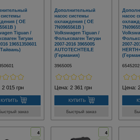
лнительный
Дополнительный
Дополн
 системы
насос системы
насос 
дения ( OE
охлаждения ( OE
охлажд
5561B )
7N0965561B )
7N09655
wagen Tiguan /
Volkswagen Tiguan /
Volkswa
сваген Тигуан
Фольксваген Тигуан
Фолькс
2016 19651350601
2007-2016 3965005
2007-20
(Тайвань)
AUTOTECHTEILE
HERTH
(Германия)
(Герман
350601
3965005
6545202
:
2 015 грн
Цена:
2 361 грн
Цена:
2
КУПИТЬ
КУПИТЬ
К
Быстрый заказ
Быстрый заказ
Бы
4
4