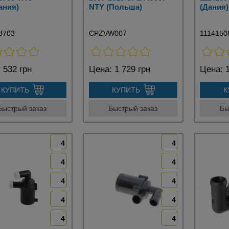
ания)
NTY (Польша)
(Дания)
3703
CPZVW007
1114150
:
532 грн
Цена:
1 729 грн
Цена:
1
КУПИТЬ
КУПИТЬ
К
Быстрый заказ
Быстрый заказ
Бы
4
4
4
4
4
4
4
4
4
4