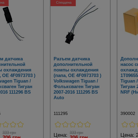
ена
Спеццена
м датчика
Разъем датчика
Дополн
лнительной
дополнительной
насос 
ы охлаждения
помпы охлаждения
охлажд
, OE 4F0973703 )
(папа, OE 4F0973703 )
1T09655
wagen Tiguan /
Volkswagen Tiguan /
Tiguan 
сваген Тигуан
Фольксваген Тигуан
Тигуан 
2016 111296 BS
2007-2016 111295 BS
NRF (Н
Auto
6
111295
390002
333 грн
333 грн
:
Цена:
Цена:
2
206 грн
206 грн