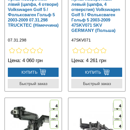
лівий (цапфа, 4 отвори)
левый (цапфа, 4
Volkswagen Golf 5 /
отверстия) Volkswagen
Фольксваген Гольф 5
Golf 5 / Фольксваген
2003-2009 07.31.298
Гольф 5 2003-2009
TRUCKTEC (Німеччина)
47SKV071 SKV
GERMANY (Польша)
07.31.298
47SKV071
Цена:
4 060 грн
Цена:
4 261 грн
КУПИТЬ
КУПИТЬ
Быстрый заказ
Быстрый заказ
4
4
4
4
4
4