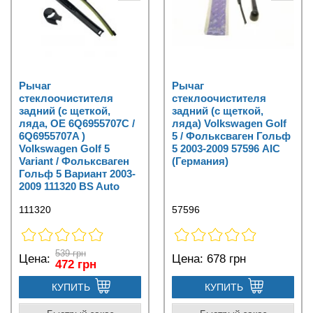
Рычаг
Рычаг
стеклоочистителя
стеклоочистителя
задний (с щеткой,
задний (с щеткой,
ляда, OE 6Q6955707C /
ляда) Volkswagen Golf
6Q6955707A )
5 / Фольксваген Гольф
Volkswagen Golf 5
5 2003-2009 57596 AIC
Variant / Фольксваген
(Германия)
Гольф 5 Вариант 2003-
2009 111320 BS Auto
111320
57596
539 грн
Цена:
Цена:
678 грн
472 грн
КУПИТЬ
КУПИТЬ