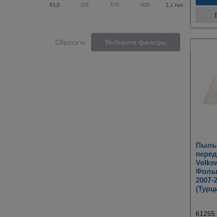
83,0
331
578
826
1,1 тыс.
Сбросить
Выберите фильтры
Пыль
перед
Volks
Фольк
2007-
(Турц
61255