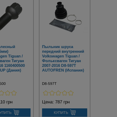
олесный
Пыльник шруса
5мм)
передний внутренний
gen Tiguan /
Volkswagen Tiguan /
ваген Тигуан
Фольксваген Тигуан
16 1160400500
2007-2016 D8-597T
UP (Дания)
AUTOFREN (Испания)
500
D8-597T
10 грн
Цена:
787 грн
УПИТЬ
КУПИТЬ