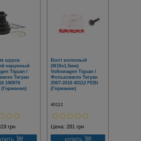
к шруса
Болт колесный
ий наружный
(M16x1.5мм)
gen Tiguan /
Volkswagen Tiguan /
ваген Тигуан
Фольксваген Тигуан
16 190976
2007-2016 40112 FEBI
 (Германия)
(Германия)
40112
19 грн
Цена:
281 грн
УПИТЬ
КУПИТЬ