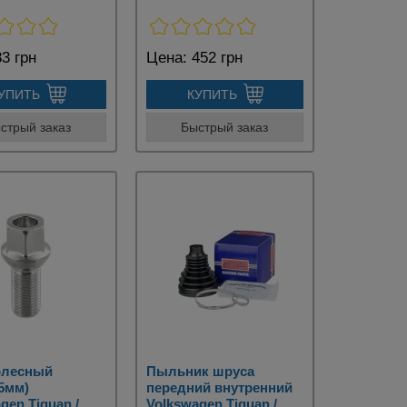
3 грн
Цена:
452 грн
УПИТЬ
КУПИТЬ
стрый заказ
Быстрый заказ
олесный
Пыльник шруса
5мм)
передний внутренний
gen Tiguan /
Volkswagen Tiguan /