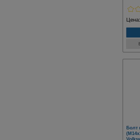
Цена
Болт
(M14x
Volks