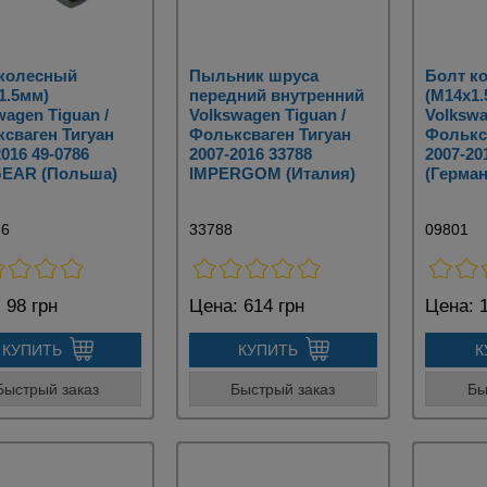
 колесный
Пыльник шруса
Болт к
1.5мм)
передний внутренний
(M14x1.
wagen Tiguan /
Volkswagen Tiguan /
Volkswa
сваген Тигуан
Фольксваген Тигуан
Фолькс
2016 49-0786
2007-2016 33788
2007-20
EAR (Польша)
IMPERGOM (Италия)
(Герман
86
33788
09801
:
98 грн
Цена:
614 грн
Цена:
1
КУПИТЬ
КУПИТЬ
К
Быстрый заказ
Быстрый заказ
Бы