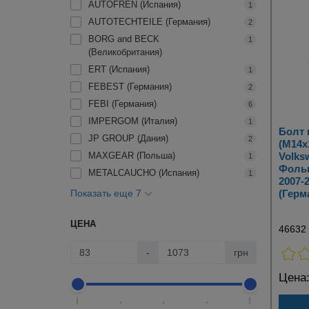
AUTOFREN (Испания)
1
AUTOTECHTEILE (Германия)
2
BORG and BECK
1
(Великобритания)
ERT (Испания)
1
FEBEST (Германия)
2
FEBI (Германия)
6
IMPERGOM (Италия)
1
Болт
JP GROUP (Дания)
2
(M14x
MAXGEAR (Польша)
Volks
1
Фольк
METALCAUCHO (Испания)
1
2007-
Показать еще 7
(Герм
ЦЕНА
46632
-
грн
Цена