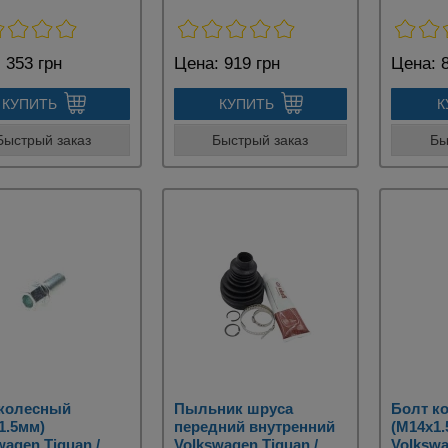
:
353 грн
Цена:
919 грн
Цена:
8
КУПИТЬ
КУПИТЬ
К
Быстрый заказ
Быстрый заказ
Бы
 колесный
Пыльник шруса
Болт к
1.5мм)
передний внутренний
(M14x1.
wagen Tiguan /
Volkswagen Tiguan /
Volkswa