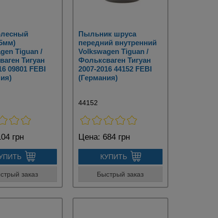
олесный
Пыльник шруса
5мм)
передний внутренний
gen Tiguan /
Volkswagen Tiguan /
ваген Тигуан
Фольксваген Тигуан
16 09801 FEBI
2007-2016 44152 FEBI
ия)
(Германия)
44152
04 грн
Цена:
684 грн
УПИТЬ
КУПИТЬ
стрый заказ
Быстрый заказ