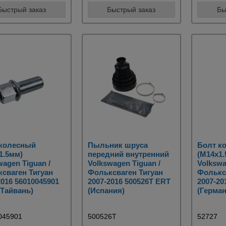
Быстрый заказ
Быстрый заказ
Бы
 колесный
Пыльник шруса
Болт к
1.5мм)
передний внутренний
(M14x1.
wagen Tiguan /
Volkswagen Tiguan /
Volkswa
сваген Тигуан
Фольксваген Тигуан
Фолькс
2016 56010045901
2007-2016 500526T ERT
2007-20
(Тайвань)
(Испания)
(Герман
045901
500526T
52727