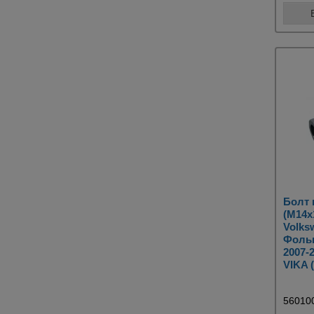
Болт
(M14x
Volks
Фольк
2007-
VIKA 
56010