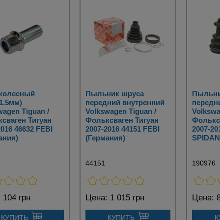
 колесный
Пыльник шруса
Пыльни
1.5мм)
передний внутренний
передн
wagen Tiguan /
Volkswagen Tiguan /
Volkswa
сваген Тигуан
Фольксваген Тигуан
Фолькс
2016 46632 FEBI
2007-2016 44151 FEBI
2007-20
ания)
(Германия)
SPIDAN
44151
190976
:
104 грн
Цена:
1 015 грн
Цена:
8
КУПИТЬ
КУПИТЬ
К