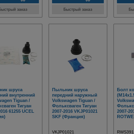
Быстрый заказ
Быстрый заказ
Бы
ник шруса
Пыльник шруса
Болт к
ний внутренний
передний наружный
(M14x1.
wagen Tiguan /
Volkswagen Tiguan /
Volkswa
сваген Тигуан
Фольксваген Тигуан
Фолькс
2016 61255 UCEL
2007-2016 VKJP01021
2007-2
ия)
SKF (Франция)
ROTWEI
VKJP01021
RWS391