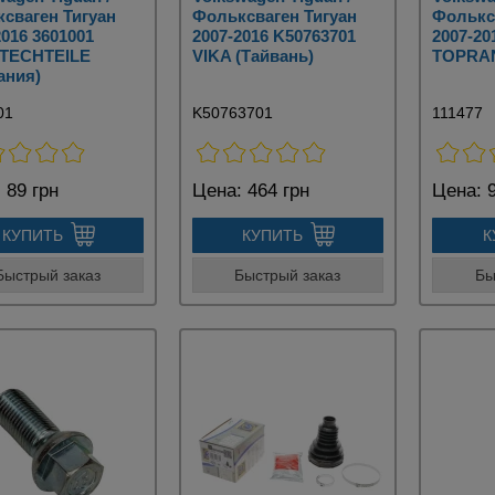
сваген Тигуан
Фольксваген Тигуан
Фолькс
2016 3601001
2007-2016 K50763701
2007-20
TECHTEILE
VIKA (Тайвань)
TOPRAN
ания)
01
K50763701
111477
:
89 грн
Цена:
464 грн
Цена:
9
КУПИТЬ
КУПИТЬ
К
Быстрый заказ
Быстрый заказ
Бы