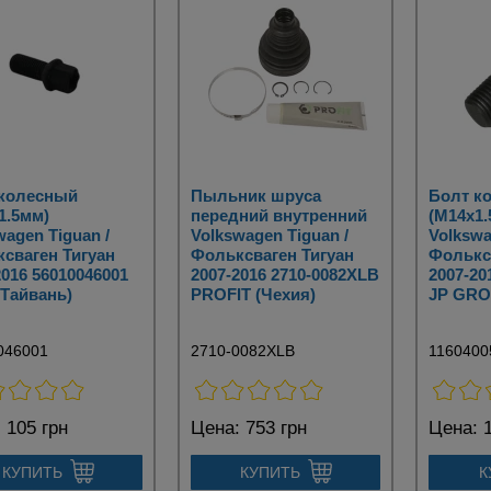
 колесный
Пыльник шруса
Болт к
1.5мм)
передний внутренний
(M14x1.
wagen Tiguan /
Volkswagen Tiguan /
Volkswa
сваген Тигуан
Фольксваген Тигуан
Фолькс
2016 56010046001
2007-2016 2710-0082XLB
2007-20
(Тайвань)
PROFIT (Чехия)
JP GRO
046001
2710-0082XLB
1160400
:
105 грн
Цена:
753 грн
Цена:
1
КУПИТЬ
КУПИТЬ
К