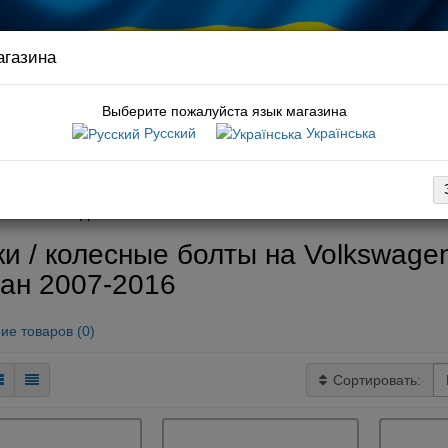
агазина
Связ
руков
Выберите пожалуйста язык магазина
Русский
Українська
:
шкив коленвала t4
вка
Оплата
Обмен / возврат
Гарантия
Новости / статьи
6
Шасси
Диски / колесные болты
и / колесные болты на Volkswagen
уан 2007-2016
ие товаров (0)
Сортировать: