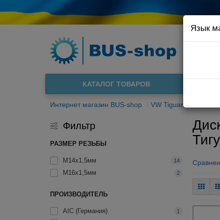
Язык м
Например
Доста
КАТАЛОГ ТОВАРОВ
О нас
Интернет магазин BUS-shop
VW Tiguan 2007-201
Диск
Фильтр
Тиг
РАЗМЕР РЕЗЬБЫ
M14x1,5мм
14
Сравнен
М16х1,5мм
2
ПРОИЗВОДИТЕЛЬ
AIC (Германия)
1