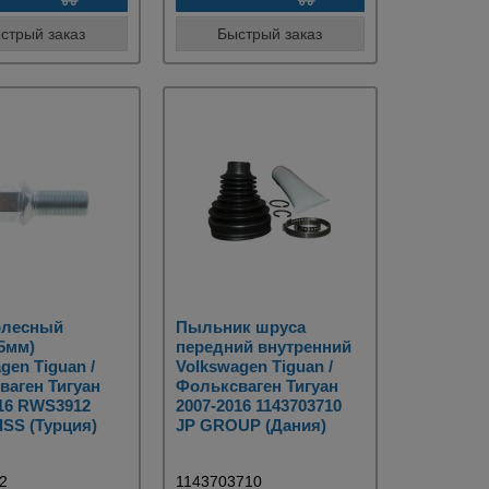
стрый заказ
Быстрый заказ
олесный
Пыльник шруса
5мм)
передний внутренний
gen Tiguan /
Volkswagen Tiguan /
ваген Тигуан
Фольксваген Тигуан
016 RWS3912
2007-2016 1143703710
SS (Турция)
JP GROUP (Дания)
2
1143703710