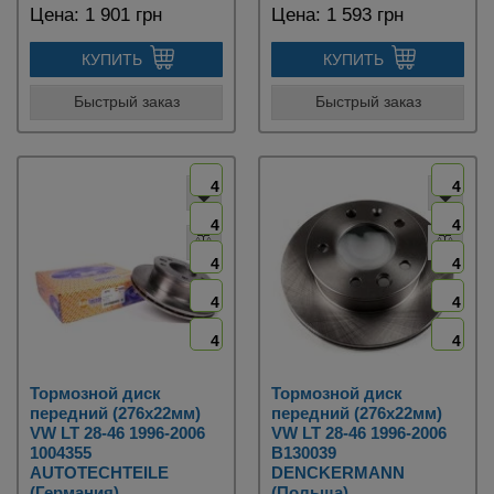
Цена:
1 901 грн
Цена:
1 593 грн
КУПИТЬ
КУПИТЬ
Быстрый заказ
Быстрый заказ
4
4
4
4
4
4
4
4
4
4
Тормозной диск
Тормозной диск
передний (276х22мм)
передний (276х22мм)
VW LT 28-46 1996-2006
VW LT 28-46 1996-2006
1004355
B130039
AUTOTECHTEILE
DENCKERMANN
(Германия)
(Польша)