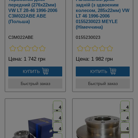
передний (276х22мм)
задній (з здвоєним
VW LT 28-46 1996-2006
колесом, 285х22мм) VW
C3M022ABE ABE
LT 46 1996-2006
(Польша)
0155230023 MEYLE
(Німеччина)
C3M022ABE
0155230023
Цена:
1 742 грн
Цена:
1 982 грн
КУПИТЬ
КУПИТЬ
Быстрый заказ
Быстрый заказ
4
4
4
4
4
4