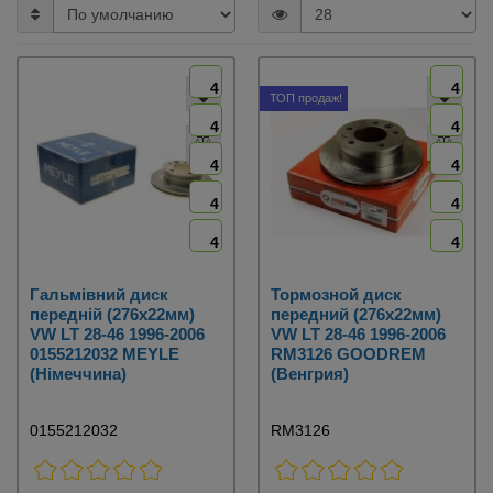
4
4
ТОП продаж!
4
4
4
4
4
4
4
4
Гальмівний диск
Тормозной диск
передній (276х22мм)
передний (276х22мм)
VW LT 28-46 1996-2006
VW LT 28-46 1996-2006
0155212032 MEYLE
RM3126 GOODREM
(Німеччина)
(Венгрия)
0155212032
RM3126