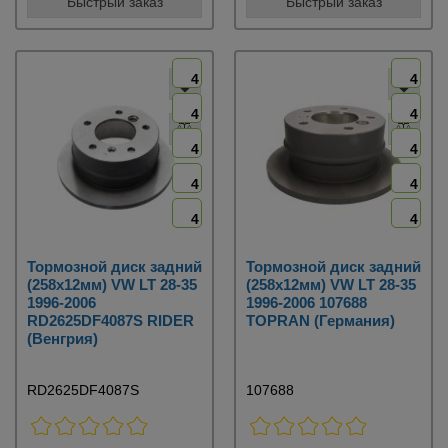
Быстрый заказ
Быстрый заказ
4
4
4
4
4
4
4
4
4
4
Тормозной диск задний
Тормозной диск задний
(258х12мм) VW LT 28-35
(258х12мм) VW LT 28-35
1996-2006
1996-2006 107688
RD2625DF4087S RIDER
TOPRAN (Германия)
(Венгрия)
RD2625DF4087S
107688