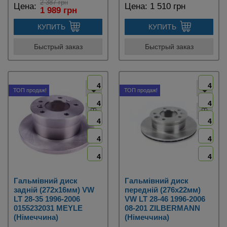
2 387 грн
Цена:
Цена:
1 510 грн
1 989 грн
КУПИТЬ
КУПИТЬ
Быстрый заказ
Быстрый заказ
4
4
ТОП продаж!
ТОП продаж!
4
4
4
4
4
4
4
4
Гальмівний диск
Гальмівний диск
задній (272х16мм) VW
передній (276х22мм)
LT 28-35 1996-2006
VW LT 28-46 1996-2006
0155232031 MEYLE
08-201 ZILBERMANN
(Німеччина)
(Німеччина)