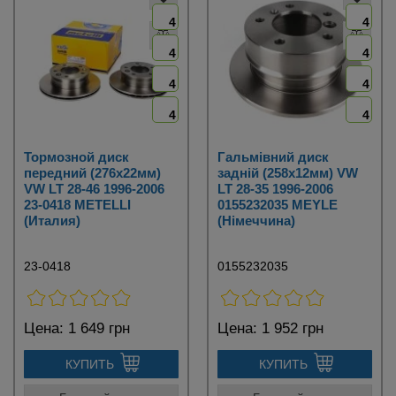
4
4
4
4
4
4
4
4
Тормозной диск
Гальмівний диск
передний (276х22мм)
задній (258х12мм) VW
VW LT 28-46 1996-2006
LT 28-35 1996-2006
23-0418 METELLI
0155232035 MEYLE
(Италия)
(Німеччина)
23-0418
0155232035
Цена:
1 649 грн
Цена:
1 952 грн
КУПИТЬ
КУПИТЬ