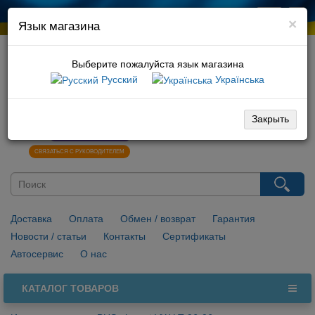
×
Язык магазина
Выберите пожалуйста язык магазина
Русский
Українська
066 729 10 01
096 029 10 01
Закрыть
0
НАПИСАТЬ В VIBER
СВЯЗАТЬСЯ С РУКОВОДИТЕЛЕМ
Доставка
Оплата
Обмен / возврат
Гарантия
Новости / статьи
Контакты
Сертификаты
Автосервис
О нас
КАТАЛОГ ТОВАРОВ