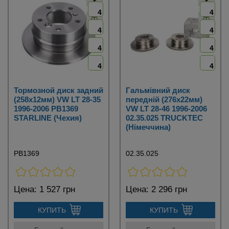
4
4
4
4
4
4
4
4
Тормозной диск задний
Гальмівний диск
(258х12мм) VW LT 28-35
передній (276х22мм)
1996-2006 PB1369
VW LT 28-46 1996-2006
STARLINE (Чехия)
02.35.025 TRUCKTEC
(Німеччина)
PB1369
02.35.025
Цена:
1 527 грн
Цена:
2 296 грн
КУПИТЬ
КУПИТЬ