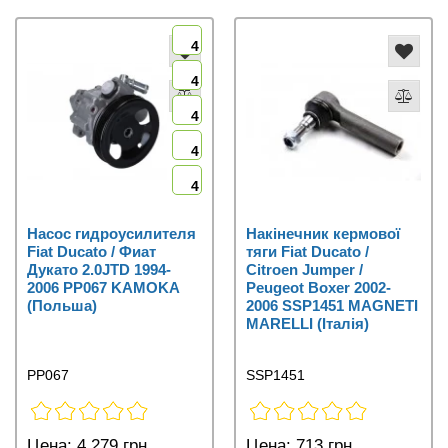
4
4
4
4
4
Насос гидроусилителя
Накінечник кермової
Fiat Ducato / Фиат
тяги Fiat Ducato /
Дукато 2.0JTD 1994-
Citroen Jumper /
2006 PP067 KAMOKA
Peugeot Boxer 2002-
(Польша)
2006 SSP1451 MAGNETI
MARELLI (Італія)
PP067
SSP1451
Цена:
4 279 грн
Цена:
713 грн