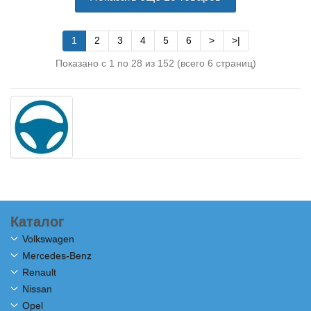
1
2
3
4
5
6
>
>|
Показано с 1 по 28 из 152 (всего 6 страниц)
Каталог
Volkswagen
Mercedes-Benz
Renault
Nissan
Opel