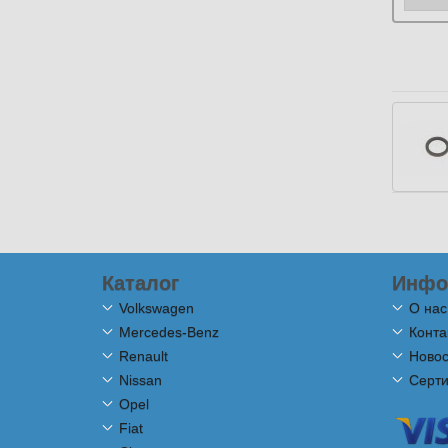
Каталог
Инфо
Volkswagen
О нас
Mercedes-Benz
Конта
Renault
Новос
Nissan
Серт
Opel
Fiat