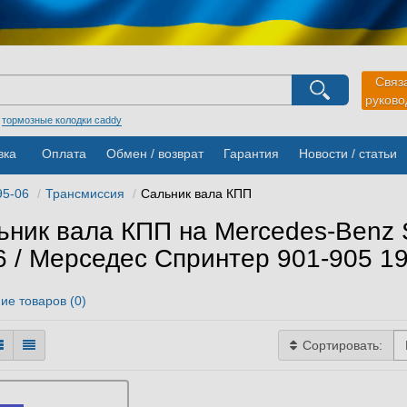
агазина
Связ
Выберите пожалуйста язык магазина
руков
Русский
Українська
:
тормозные колодки caddy
вка
Оплата
Обмен / возврат
Гарантия
Новости / статьи
95-06
Трансмиссия
Сальник вала КПП
ьник вала КПП на Mercedes-Benz S
6 / Мерседес Спринтер 901-905 1
ие товаров (0)
Сортировать: