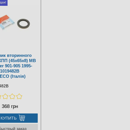
даж!
ик вторинного
КПП (45x65x8) MB
er 901-905 1995-
01019482B
CO (Італія)
482B
:
368 грн
КУПИТЬ
Быстрый заказ