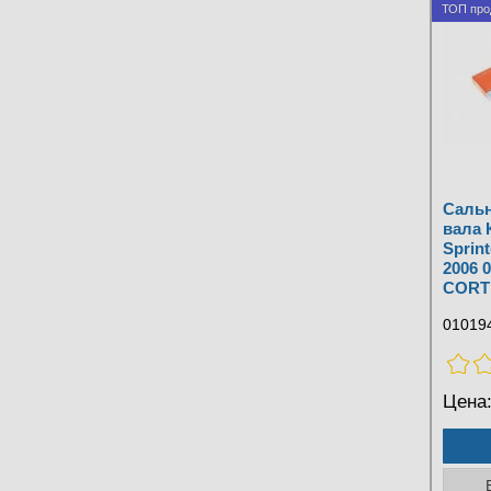
ТОП про
Сальн
вала 
Sprint
2006 
CORTE
01019
Цена