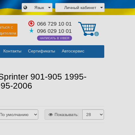
Язык
Личный кабинет
×
066 729 10 01
аться с
096 029 10 01
одителем
0
НАПИСАТЬ В VIBER
Контакты
Сертификаты
Автосервис
Закрыть
printer 901-905 1995-
995-2006
Показывать: