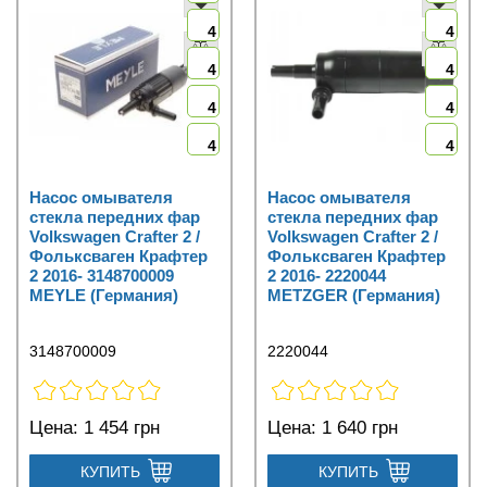
4
4
4
4
4
4
4
4
Насос омывателя
Насос омывателя
стекла передних фар
стекла передних фар
Volkswagen Crafter 2 /
Volkswagen Crafter 2 /
Фольксваген Крафтер
Фольксваген Крафтер
2 2016- 3148700009
2 2016- 2220044
MEYLE (Германия)
METZGER (Германия)
3148700009
2220044
Цена:
1 454 грн
Цена:
1 640 грн
КУПИТЬ
КУПИТЬ