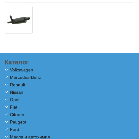
Каталог
Volkswagen
Mercedes-Benz
Renault
Nissan
Opel
Fiat
Citroen
Peugeot
Ford
Масла и автохимия