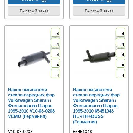
Быстрый заказ
Быстрый заказ
4
4
4
4
4
4
4
4
4
4
Насос омывателя
Насос омывателя
стекла передних фар
стекла передних фар
Volkswagen Sharan /
Volkswagen Sharan /
Фольксваген Шаран
Фольксваген Шаран
1995-2010 V10-08-0208
1995-2010 65451048
VEMO (Германия)
HERTH+BUSS
(Германия)
V10-08-0208
65451048