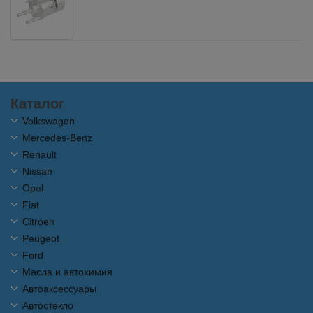
Каталог
Volkswagen
Mercedes-Benz
Renault
Nissan
Opel
Fiat
Citroen
Peugeot
Ford
Масла и автохимия
Автоаксессуары
Автостекло