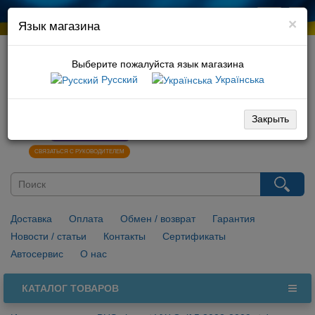
×
Язык магазина
Выберите пожалуйста язык магазина
Русский
Українська
066 729 10 01
096 029 10 01
Закрыть
0
НАПИСАТЬ В VIBER
СВЯЗАТЬСЯ С РУКОВОДИТЕЛЕМ
Доставка
Оплата
Обмен / возврат
Гарантия
Новости / статьи
Контакты
Сертификаты
Автосервис
О нас
КАТАЛОГ ТОВАРОВ