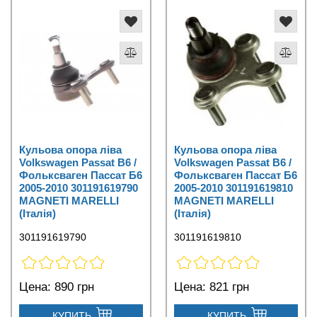
Кульова опора ліва
Кульова опора ліва
Volkswagen Passat B6 /
Volkswagen Passat B6 /
Фольксваген Пассат Б6
Фольксваген Пассат Б6
2005-2010 301191619790
2005-2010 301191619810
MAGNETI MARELLI
MAGNETI MARELLI
(Італія)
(Італія)
301191619790
301191619810
Цена:
890 грн
Цена:
821 грн
КУПИТЬ
КУПИТЬ