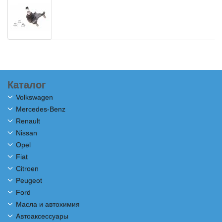
Каталог
Volkswagen
Mercedes-Benz
Renault
Nissan
Opel
Fiat
Citroen
Peugeot
Ford
Масла и автохимия
Автоаксессуары