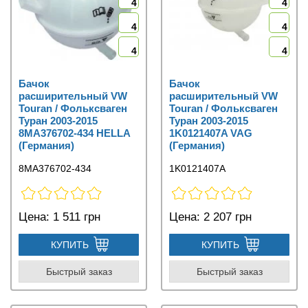
4
4
4
4
4
4
Бачок
Бачок
расширительный VW
расширительный VW
Touran / Фольксваген
Touran / Фольксваген
Туран 2003-2015
Туран 2003-2015
8MA376702-434 HELLA
1K0121407A VAG
(Германия)
(Германия)
8MA376702-434
1K0121407A
Цена:
1 511 грн
Цена:
2 207 грн
КУПИТЬ
КУПИТЬ
Быстрый заказ
Быстрый заказ