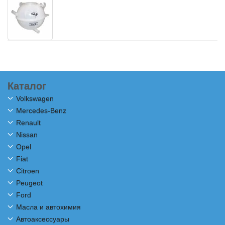
Каталог
Volkswagen
Mercedes-Benz
Renault
Nissan
Opel
Fiat
Citroen
Peugeot
Ford
Масла и автохимия
Автоаксессуары