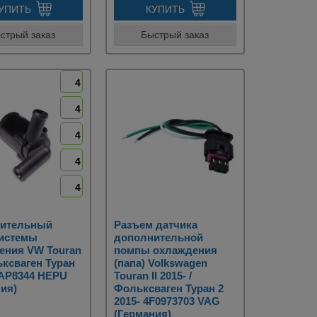
УПИТЬ
КУПИТЬ
стрый заказ
Быстрый заказ
4
4
4
4
4
ительный
Разъем датчика
системы
дополнительной
ения VW Touran
помпы охлаждения
льксваген Туран
(папа) Volkswagen
 AP8344 HEPU
Touran II 2015- /
ия)
Фольксваген Туран 2
2015- 4F0973703 VAG
(Германия)