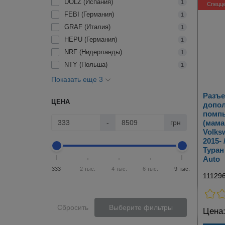
DOLZ (Испания)
1
Спецц
FEBI (Германия)
1
GRAF (Италия)
1
HEPU (Германия)
1
NRF (Нидерланды)
1
NTY (Польша)
1
Показать еще 3
Разъе
ЦЕНА
допо
помп
-
грн
(мама
Volks
2015-
Туран
Auto
333
2 тыс.
4 тыс.
6 тыс.
9 тыс.
11129
Сбросить
Выберите фильтры
Цена