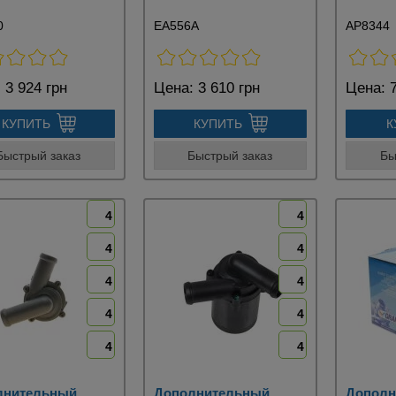
0
EA556A
AP8344
:
3 924 грн
Цена:
3 610 грн
Цена:
7
КУПИТЬ
КУПИТЬ
К
Быстрый заказ
Быстрый заказ
Бы
4
4
4
4
4
4
4
4
4
4
лнительный
Дополнительный
Дополн