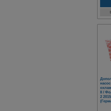
Допо
насос
охлаж
II / 
2 2015
(Герм