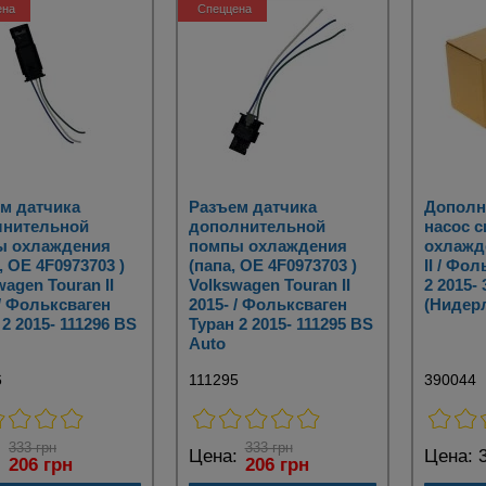
ена
Спеццена
м датчика
Разъем датчика
Дополн
лнительной
дополнительной
насос 
ы охлаждения
помпы охлаждения
охлажд
, OE 4F0973703 )
(папа, OE 4F0973703 )
II / Фо
wagen Touran II
Volkswagen Touran II
2 2015-
 / Фольксваген
2015- / Фольксваген
(Нидер
 2 2015- 111296 BS
Туран 2 2015- 111295 BS
Auto
6
111295
390044
333 грн
333 грн
:
Цена:
Цена:
3
206 грн
206 грн