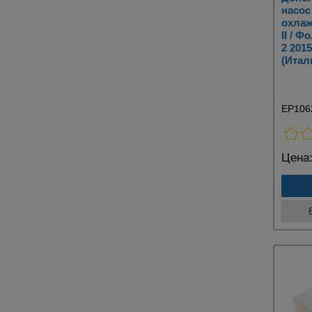
насос
охлаж
II / 
2 201
(Итал
EP106
Цена