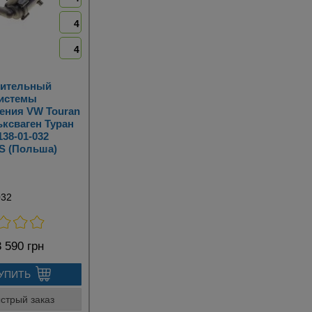
4
4
ительный
системы
ения VW Touran
льксваген Туран
138-01-032
 (Польша)
032
 590 грн
УПИТЬ
стрый заказ