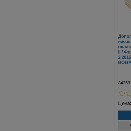
Допо
насос
охлаж
II / 
2 201
BOGA
A4233
Цена