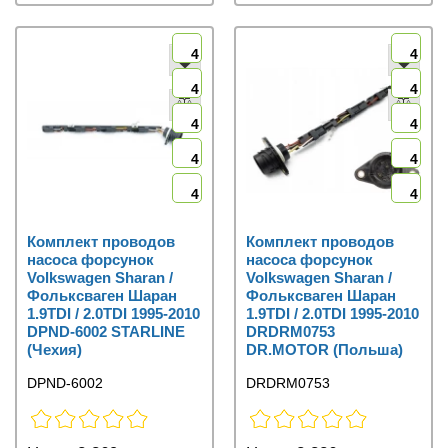
4
4
4
4
4
4
4
4
4
4
Комплект проводов
Комплект проводов
насоса форсунок
насоса форсунок
Volkswagen Sharan /
Volkswagen Sharan /
Фольксваген Шаран
Фольксваген Шаран
1.9TDI / 2.0TDI 1995-2010
1.9TDI / 2.0TDI 1995-2010
DPND-6002 STARLINE
DRDRM0753
(Чехия)
DR.MOTOR (Польша)
DPND-6002
DRDRM0753