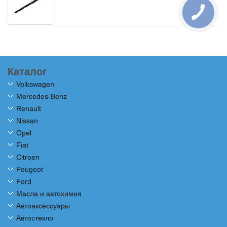
Каталог
Volkswagen
Mercedes-Benz
Renault
Nissan
Opel
Fiat
Citroen
Peugeot
Ford
Масла и автохимия
Автоаксессуары
Автостекло