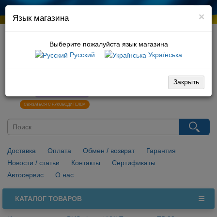
×
Язык магазина
Выберите пожалуйста язык магазина
Русский
Українська
066 729 10 01
096 029 10 01
Закрыть
0
НАПИСАТЬ В VIBER
СВЯЗАТЬСЯ С РУКОВОДИТЕЛЕМ
Доставка
Оплата
Обмен / возврат
Гарантия
Новости / статьи
Контакты
Сертификаты
Автосервис
О нас
КАТАЛОГ ТОВАРОВ