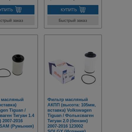
УПИТЬ
КУПИТЬ
стрый заказ
Быстрый заказ
 масляный
Фильтр масляный
ставка)
АКПП (высота: 105мм,
gen Tiguan /
вставка) Volkswagen
аген Тигуан 1.4
Tiguan / Фольксваген
) 2007-2016
Тигуан 2.0 (бензин)
ASAM (Румыния)
2007-2016 123002
SOLGY (Испания)