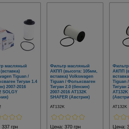
тр масляный
Фильтр масляный
Фильтр
(вставка)
АКПП (высота: 105мм,
АКПП (
wagen Tiguan /
вставка) Volkswagen
вставка
сваген Тигуан 1.4
Tiguan / Фольксваген
Tiguan 
ин) 2007-2016
Тигуан 2.0 (бензин)
Тигуан 
2 SOLGY
2007-2016 AT132K
AT132K
ния)
SHAFER (Австрия)
(Австри
2
AT132K
AT132K
:
337 грн
Цена:
370 грн
Цена:
3