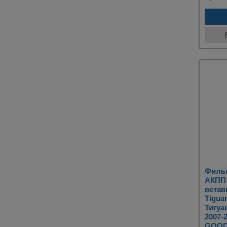
Филь
АКПП 
встав
Tigua
Тигуан
2007-
GOOD