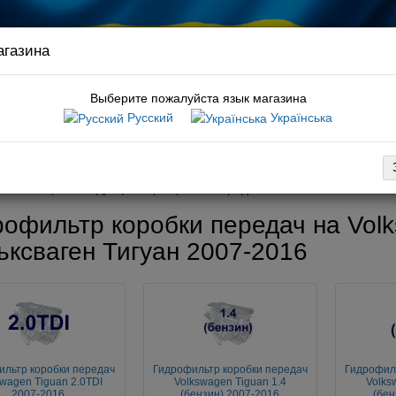
агазина
Связ
руков
Выберите пожалуйста язык магазина
Русский
Українська
:
топливный фильтр t5
вка
Оплата
Обмен / возврат
Гарантия
Новости / статьи
6
Фильтры
Гидрофильтр коробки передач
рофильтр коробки передач на Volk
ьксваген Тигуан 2007-2016
ильтр коробки передач
Гидрофильтр коробки передач
Гидрофил
swagen Tiguan 2.0TDI
Volkswagen Tiguan 1.4
Volks
2007-2016
(бензин) 2007-2016
(бен