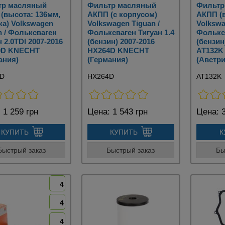
тр масляный
Фильтр масляный
Фильтр
(высота: 136мм,
АКПП (с корпусом)
АКПП (в
ка) Volkswagen
Volkswagen Tiguan /
Volkswa
n / Фольксваген
Фольксваген Тигуан 1.4
Фольксв
н 2.0TDI 2007-2016
(бензин) 2007-2016
(бензин
9D KNECHT
HX264D KNECHT
AT132K
ания)
(Германия)
(Австри
9D
HX264D
AT132K
:
1 259 грн
Цена:
1 543 грн
Цена:
3
КУПИТЬ
КУПИТЬ
К
Быстрый заказ
Быстрый заказ
Бы
4
4
4