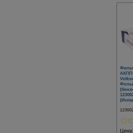
Филь
АКПП 
Volks
Фольк
(бенз
12300
(Испа
12300
Цена