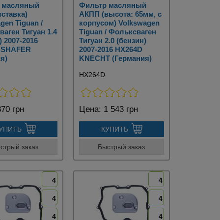
 масляный
Фильтр масляный
ставка)
АКПП (высота: 65мм, с
gen Tiguan /
корпусом) Volkswagen
аген Тигуан 1.4
Tiguan / Фольксваген
) 2007-2016
Тигуан 2.0 (бензин)
 SHAFER
2007-2016 HX264D
я)
KNECHT (Германия)
HX264D
70 грн
Цена:
1 543 грн
УПИТЬ
КУПИТЬ
стрый заказ
Быстрый заказ
4
4
4
4
4
4