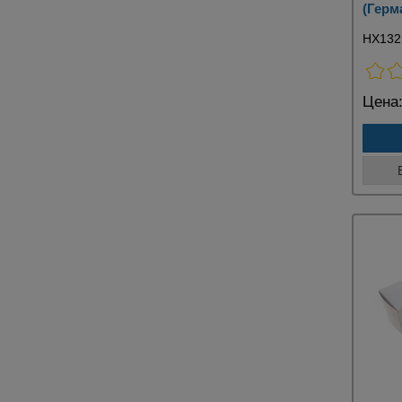
(Герм
HX13
Цена