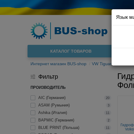
Язык м
Например
Доста
КАТАЛОГ ТОВАРОВ
О нас
Интернет магазин BUS-shop
VW Tiguan 2007-201
Гид
Фильтр
Фол
ПРОИЗВОДИТЕЛЬ
AIC (Германия)
20
ASAM (Румыния)
3
Ashika (Италия)
11
BAPMIC (Германия)
2
Гидроф
BLUE PRINT (Польша)
11
Volk