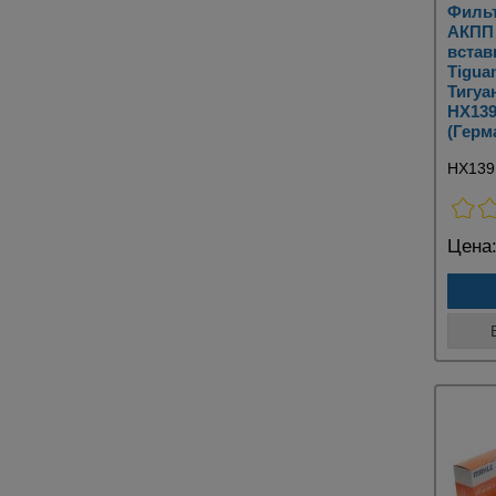
Филь
АКПП 
встав
Tigua
Тигуа
HX13
(Герм
HX13
Цена