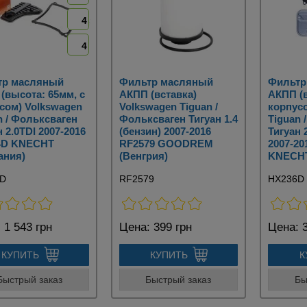
4
4
тр масляный
Фильтр масляный
Фильтр
(высота: 65мм, с
АКПП (вставка)
АКПП (в
сом) Volkswagen
Volkswagen Tiguan /
корпус
n / Фольксваген
Фольксваген Тигуан 1.4
Tiguan 
н 2.0TDI 2007-2016
(бензин) 2007-2016
Тигуан 
4D KNECHT
RF2579 GOODREM
2007-20
ания)
(Венгрия)
KNECHT
4D
RF2579
HX236D
:
1 543 грн
Цена:
399 грн
Цена:
3
КУПИТЬ
КУПИТЬ
К
Быстрый заказ
Быстрый заказ
Бы