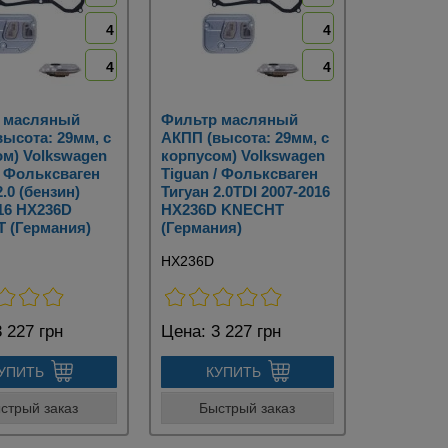
4
4
4
4
 масляный
Фильтр масляный
ысота: 29мм, с
АКПП (высота: 29мм, с
ом) Volkswagen
корпусом) Volkswagen
/ Фольксваген
Tiguan / Фольксваген
2.0 (бензин)
Тигуан 2.0TDI 2007-2016
16 HX236D
HX236D KNECHT
 (Германия)
(Германия)
HX236D
 227 грн
Цена:
3 227 грн
УПИТЬ
КУПИТЬ
стрый заказ
Быстрый заказ