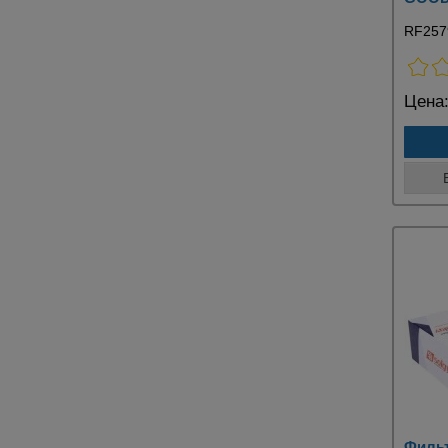
RF257
Цена
Филь