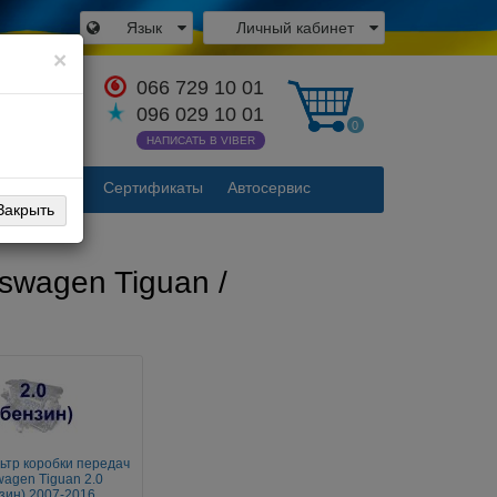
Язык
Личный кабинет
×
066 729 10 01
аться с
096 029 10 01
одителем
0
НАПИСАТЬ В VIBER
Контакты
Сертификаты
Автосервис
Закрыть
swagen Tiguan /
ьтр коробки передач
wagen Tiguan 2.0
зин) 2007-2016