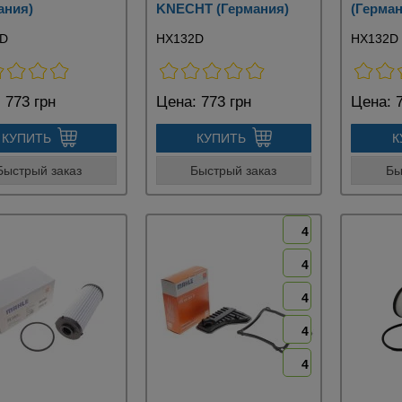
ания)
KNECHT (Германия)
(Герман
2D
HX132D
HX132D
:
773 грн
Цена:
773 грн
Цена:
7
КУПИТЬ
КУПИТЬ
К
Быстрый заказ
Быстрый заказ
Бы
4
4
4
4
4