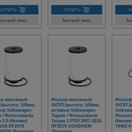
КУПИТЬ
КУПИТЬ
К
Быстрый заказ
Быстрый заказ
Бы
тр масляный
Фильтр масляный
Фильтр
(высота: 105мм,
АКПП (высота: 105мм,
АКПП (в
ка) Volkswagen
вставка) Volkswagen
Volkswa
n / Фольксваген
Tiguan / Фольксваген
Фольксв
 2.0 (бензин)
Тигуан 2.0TDI 2007-2016
(бензин
2016 RF2579
RF2579 GOODREM
79483 
REM (Венгрия)
(Венгрия)