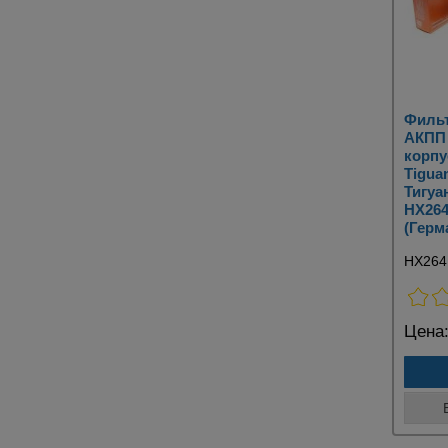
Филь
АКПП 
корпу
Tigua
Тигуа
HX26
(Герм
HX26
Цена