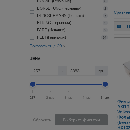
BOGAP (Германия)
8
BORSEHUNG (Германия)
2
Сравнен
DENCKERMANN (Польша)
7
ELRING (Германия)
5
FARE (Испания)
2
FEBI (Германия)
14
Показать еще 29
ЦЕНА
-
грн
257
2 тыс.
3 тыс.
4 тыс.
6 тыс.
Филь
АКПП 
Volks
Фольк
Сбросить
Выберите фильтры
(бенз
HX13