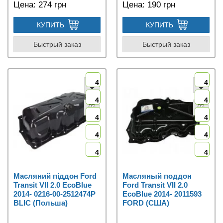
Цена:
274 грн
Цена:
190 грн
КУПИТЬ
КУПИТЬ
Быстрый заказ
Быстрый заказ
4
4
4
4
4
4
4
4
4
4
Масляний піддон Ford
Масляный поддон
Transit VII 2.0 EcoBlue
Ford Transit VII 2.0
2014- 0216-00-2512474P
EcoBlue 2014- 2011593
BLIC (Польша)
FORD (США)