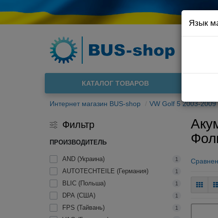
Язык м
Например
Доста
КАТАЛОГ ТОВАРОВ
О нас
Интернет магазин BUS-shop
VW Golf 5 2003-2009
Акум
Фильтр
Фол
ПРОИЗВОДИТЕЛЬ
AND (Украина)
1
Сравнен
AUTOTECHTEILE (Германия)
1
BLIC (Польша)
1
DPA (США)
1
FPS (Тайвань)
1