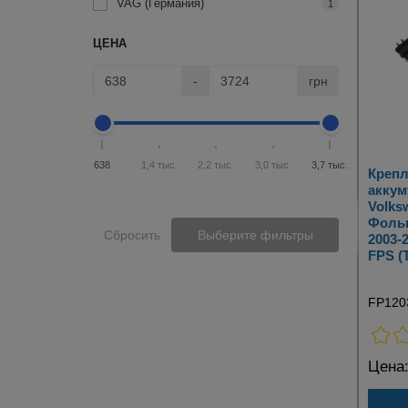
VAG (Германия)
1
ЦЕНА
-
грн
638
1,4 тыс.
2,2 тыс.
3,0 тыс.
3,7 тыс.
Крепл
аккум
Volksw
Фольк
Сбросить
Выберите фильтры
2003-
FPS (
FP120
Цена