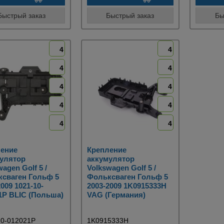
Быстрый заказ
Быстрый заказ
Бы
4
4
4
4
4
4
4
4
4
4
ение
Крепление
улятор
аккумулятор
agen Golf 5 /
Volkswagen Golf 5 /
сваген Гольф 5
Фольксваген Гольф 5
009 1021-10-
2003-2009 1K0915333H
1P BLIC (Польша)
VAG (Германия)
10-012021P
1K0915333H