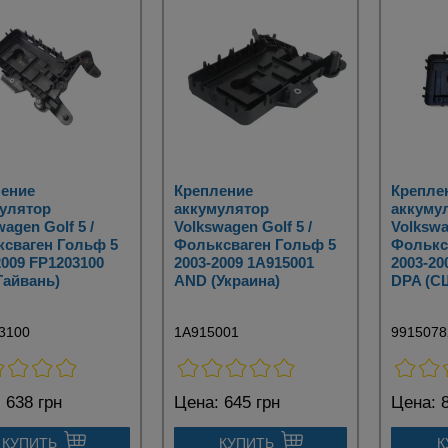
ение
Крепление
Крепле
улятор
аккумулятор
аккуму
agen Golf 5 /
Volkswagen Golf 5 /
Volkswa
сваген Гольф 5
Фольксваген Гольф 5
Фолькс
2009 FP1203100
2003-2009 1A915001
2003-20
Тайвань)
AND (Украина)
DPA (С
3100
1A915001
9915078
:
638 грн
Цена:
645 грн
Цена:
8
КУПИТЬ
КУПИТЬ
К