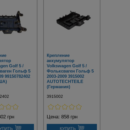
ние
Крепление
лятор
аккумулятор
gen Golf 5 /
Volkswagen Golf 5 /
ваген Гольф 5
Фольксваген Гольф 5
09 99150782402
2003-2009 3915002
ША)
AUTOTECHTEILE
(Германия)
2402
3915002
02 грн
Цена:
858 грн
УПИТЬ
КУПИТЬ