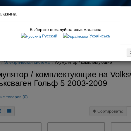
агазина
Связ
руков
Выберите пожалуйста язык магазина
Русский
Українська
:
тормозные колодки caddy
вка
Оплата
Обмен / возврат
Гарантия
Новости / статьи
Электрическая система
Акумулятор / комплектующие
улятор / комплектующие на Volksw
ьксваген Гольф 5 2003-2009
ие товаров (0)
Сортировать: