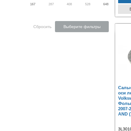
167
287
408
528
648
Сбросить
Выберите фильтры
Саль
оси л
Volks
Фольк
2007-
AND (
3L301