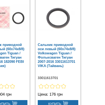
к приводной
Сальник приводной
ый (60x74x8/8)
оси левый (60x74x8/8)
gen Tiguan /
Volkswagen Tiguan /
ваген Тигуан
Фольксваген Тигуан
16 182090 FEBI
2007-2016 33011613701
ия)
VIKA (Тайвань)
33011613701
04 грн
Цена:
176 грн
УПИТЬ
КУПИТЬ