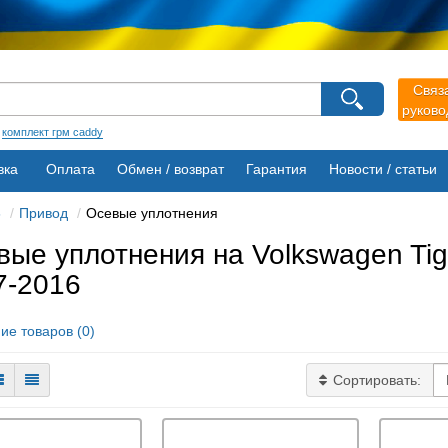
агазина
Связ
руков
Выберите пожалуйста язык магазина
Русский
Українська
:
комплект грм caddy
вка
Оплата
Обмен / возврат
Гарантия
Новости / статьи
6
Привод
Осевые уплотнения
вые уплотнения на Volkswagen Tig
7-2016
ие товаров (0)
Сортировать: