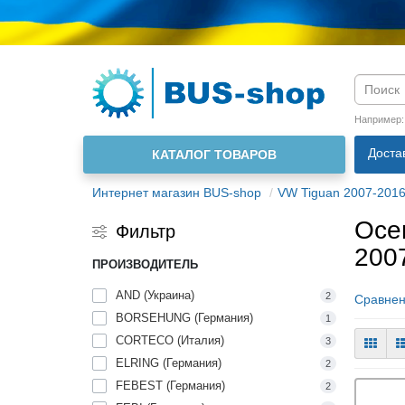
Язык м
Например
Доста
КАТАЛОГ ТОВАРОВ
О нас
Интернет магазин BUS-shop
VW Tiguan 2007-201
Осе
Фильтр
200
ПРОИЗВОДИТЕЛЬ
AND (Украина)
2
Сравнен
BORSEHUNG (Германия)
1
CORTECO (Италия)
3
ELRING (Германия)
2
FEBEST (Германия)
2