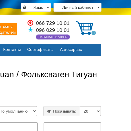
Язык
Личный кабинет
×
066 729 10 01
аться с
096 029 10 01
одителем
0
НАПИСАТЬ В VIBER
Контакты
Сертификаты
Автосервис
Закрыть
uan / Фольксваген Тигуан
Показывать: