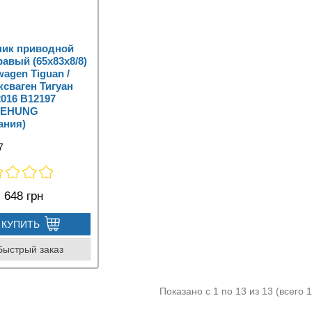
ник приводной
равый (65x83x8/8)
wagen Tiguan /
сваген Тигуан
2016 B12197
EHUNG
ания)
7
:
648 грн
КУПИТЬ
Быстрый заказ
Показано с 1 по 13 из 13 (всего 