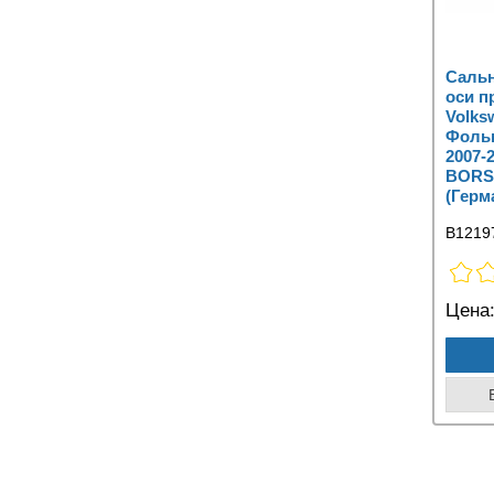
Саль
оси п
Volks
Фольк
2007-
BORS
(Герм
B1219
Цена