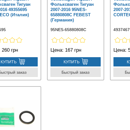
сваген Тигуан
Фольксваген Тигуан
Фолькс
2016 49355695
2007-2016 95NES-
2007-20
ECO (Италия)
65880808C FEBEST
CORTEC
(Германия)
695
95NES-65880808C
4937467
:
260 грн
Цена:
167 грн
Цена:
5
КУПИТЬ
КУПИТЬ
К
Быстрый заказ
Быстрый заказ
Бы