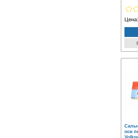
Цена
Саль
оси л
Volks