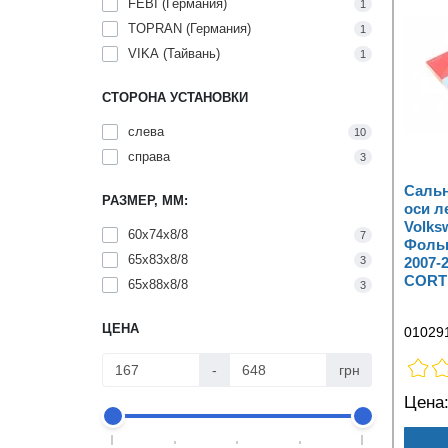
FEBI (Германия)
1
TOPRAN (Германия)
1
VIKA (Тайвань)
1
СТОРОНА УСТАНОВКИ
слева
10
справа
3
Саль
РАЗМЕР, ММ:
оси л
Volks
60x74x8/8
7
Фольк
65x83x8/8
3
2007-
CORT
65x88x8/8
3
ЦЕНА
01029
-
грн
Цена