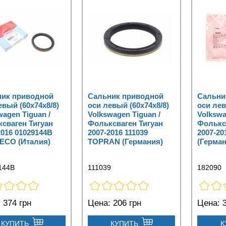
ник приводной
Сальник приводной
Сальни
евый (60x74x8/8)
оси левый (60x74x8/8)
оси лев
wagen Tiguan /
Volkswagen Tiguan /
Volkswa
сваген Тигуан
Фольксваген Тигуан
Фолькс
2016 01029144B
2007-2016 111039
2007-20
ECO (Италия)
TOPRAN (Германия)
(Герман
144B
111039
182090
:
374 грн
Цена:
206 грн
Цена:
3
КУПИТЬ
КУПИТЬ
К