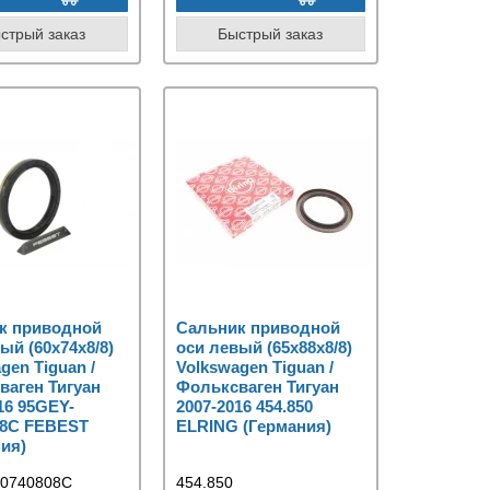
стрый заказ
Быстрый заказ
к приводной
Сальник приводной
ый (60x74x8/8)
оси левый (65x88x8/8)
gen Tiguan /
Volkswagen Tiguan /
ваген Тигуан
Фольксваген Тигуан
16 95GEY-
2007-2016 454.850
08C FEBEST
ELRING (Германия)
ия)
60740808C
454.850