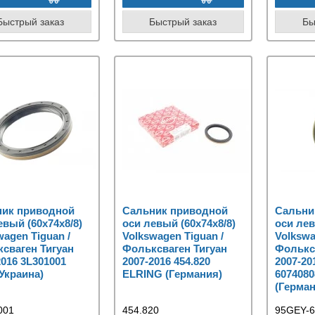
Быстрый заказ
Быстрый заказ
Бы
ник приводной
Сальник приводной
Сальни
евый (60x74x8/8)
оси левый (60x74x8/8)
оси лев
wagen Tiguan /
Volkswagen Tiguan /
Volkswa
сваген Тигуан
Фольксваген Тигуан
Фолькс
2016 3L301001
2007-2016 454.820
2007-20
Украина)
ELRING (Германия)
607408
(Герман
001
454.820
95GEY-