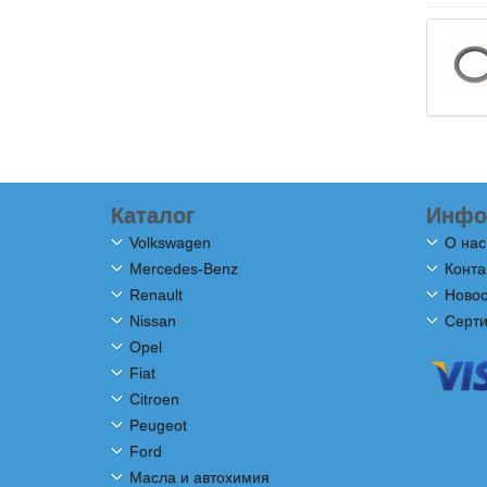
Каталог
Инфо
Volkswagen
О нас
Mercedes-Benz
Конта
Renault
Новос
Nissan
Серт
Opel
Fiat
Citroen
Peugeot
Ford
Масла и автохимия