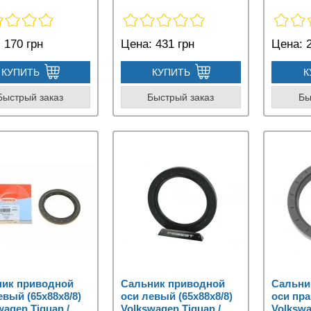
:
170 грн
Цена:
431 грн
Цена:
2
КУПИТЬ
КУПИТЬ
К
Быстрый заказ
Быстрый заказ
Бы
ник приводной
Сальник приводной
Сальни
евый (65x88x8/8)
оси левый (65x88x8/8)
оси пра
wagen Tiguan /
Volkswagen Tiguan /
Volkswa