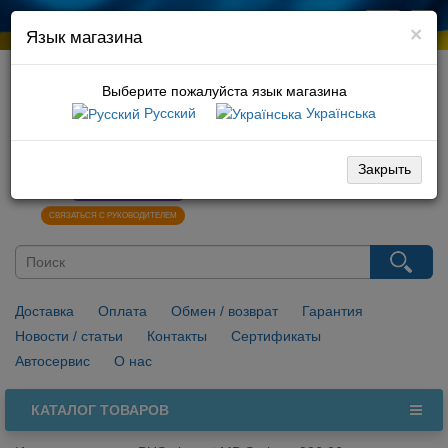
×
Язык магазина
Выберите пожалуйста язык магазина
Русский
Українська
066 729 10 01
096 029 10 01
Закрыть
0
НАПИСАТЬ В VIBER
СВЯЗАТЬСЯ С РУКОВОДИТЕЛЕМ
Доставка
Оплата
Обмен / возврат
Гарантия
Новости / статьи
Контакты
Сертификаты
Автосервис
О нас
КАТАЛОГ ТОВАРОВ