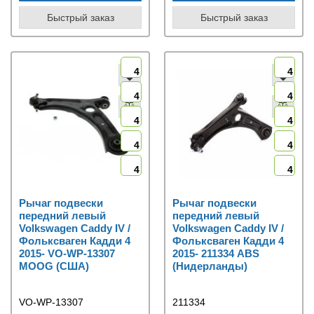
Быстрый заказ
Быстрый заказ
4
4
4
4
4
4
4
4
4
4
Рычаг подвески
Рычаг подвески
передний левый
передний левый
Volkswagen Caddy IV /
Volkswagen Caddy IV /
Фольксваген Кадди 4
Фольксваген Кадди 4
2015- VO-WP-13307
2015- 211334 ABS
MOOG (США)
(Нидерланды)
VO-WP-13307
211334