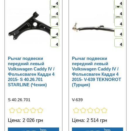
4
4
4
4
4
4
4
4
4
4
Рычаг подвески
Рычаг подвески
передний левый
передний левый
Volkswagen Caddy IV /
Volkswagen Caddy IV /
Фольксваген Кадди 4
Фольксваген Кадди 4
2015- S 40.26.701
2015- V-639 TEKNOROT
STARLINE (Чехия)
(Турция)
S 40.26.701
V-639
Цена:
2 026 грн
Цена:
2 514 грн