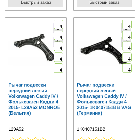
Быстрый заказ
Быстрый заказ
4
4
4
4
4
4
4
4
4
4
Рычаг подвески
Рычаг подвески
передний левый
передний левый
Volkswagen Caddy IV /
Volkswagen Caddy IV /
Фольксваген Кадди 4
Фольксваген Кадди 4
2015- L29A52 MONROE
2015- 1K0407151BB VAG
(Бельгия)
(Германия)
L29A52
1K0407151BB