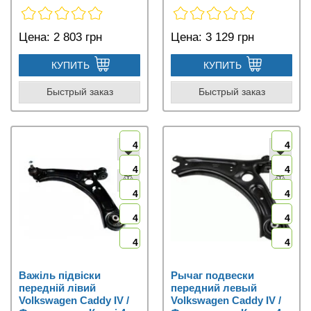
Цена:
2 803 грн
Цена:
3 129 грн
КУПИТЬ
КУПИТЬ
Быстрый заказ
Быстрый заказ
4
4
4
4
4
4
4
4
4
4
Важіль підвіски
Рычаг подвески
передній лівий
передний левый
Volkswagen Caddy IV /
Volkswagen Caddy IV /