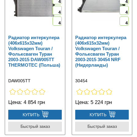
4
4
4
4
4
4
Радиатор интеркулера
Радиатор интеркулера
(406x615x32мм)
(406x615x32мм)
Volkswagen Touran /
Volkswagen Touran /
Фольксваген Туран
Фольксваген Туран
2003-2015 DAW005TT
2003-2015 30454 NRF
THERMOTEC (Польша)
(Нидерланды)
DAW005TT
30454
Цена:
4 854 грн
Цена:
5 224 грн
КУПИТЬ
КУПИТЬ
Быстрый заказ
Быстрый заказ