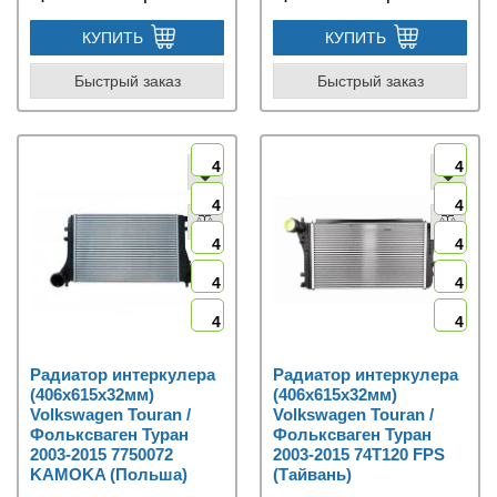
КУПИТЬ
КУПИТЬ
Быстрый заказ
Быстрый заказ
4
4
4
4
4
4
4
4
4
4
Радиатор интеркулера
Радиатор интеркулера
(406x615x32мм)
(406x615x32мм)
Volkswagen Touran /
Volkswagen Touran /
Фольксваген Туран
Фольксваген Туран
2003-2015 7750072
2003-2015 74T120 FPS
KAMOKA (Польша)
(Тайвань)