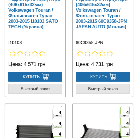
(406x615x32мм)
(406x615x32мм)
Volkswagen Touran /
Volkswagen Touran /
Фольксваген Туран
Фольксваген Туран
2003-2015 I10103 SATO
2003-2015 60C9358-JPN
TECH (Украина)
JAPAN AUTO (Италия)
I10103
60C9358-JPN
Цена:
4 571 грн
Цена:
4 731 грн
КУПИТЬ
КУПИТЬ
Быстрый заказ
Быстрый заказ
4
4
4
4
4
4