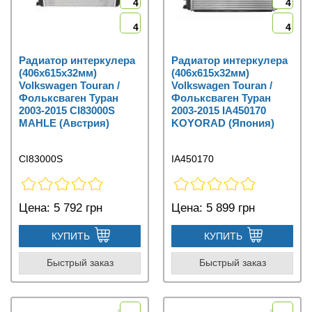
4
4
4
4
Радиатор интеркулера
Радиатор интеркулера
(406x615x32мм)
(406x615x32мм)
Volkswagen Touran /
Volkswagen Touran /
Фольксваген Туран
Фольксваген Туран
2003-2015 CI83000S
2003-2015 IA450170
MAHLE (Австрия)
KOYORAD (Япония)
CI83000S
IA450170
Цена:
5 792 грн
Цена:
5 899 грн
КУПИТЬ
КУПИТЬ
Быстрый заказ
Быстрый заказ