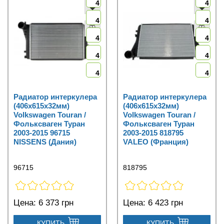
4
4
4
4
4
4
4
4
4
4
Радиатор интеркулера
Радиатор интеркулера
(406x615x32мм)
(406x615x32мм)
Volkswagen Touran /
Volkswagen Touran /
Фольксваген Туран
Фольксваген Туран
2003-2015 96715
2003-2015 818795
NISSENS (Дания)
VALEO (Франция)
96715
818795
Цена:
6 373 грн
Цена:
6 423 грн
КУПИТЬ
КУПИТЬ