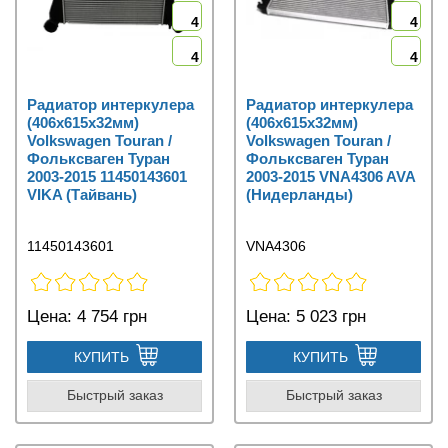
4
4
4
4
Радиатор интеркулера
Радиатор интеркулера
(406x615x32мм)
(406x615x32мм)
Volkswagen Touran /
Volkswagen Touran /
Фольксваген Туран
Фольксваген Туран
2003-2015 11450143601
2003-2015 VNA4306 AVA
VIKA (Тайвань)
(Нидерланды)
11450143601
VNA4306
Цена:
4 754 грн
Цена:
5 023 грн
КУПИТЬ
КУПИТЬ
Быстрый заказ
Быстрый заказ