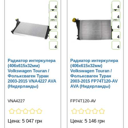
4
4
4
4
4
4
4
4
4
4
Радиатор интеркулера
Радиатор интеркулера
(406x615x32мм)
(406x615x32мм)
Volkswagen Touran /
Volkswagen Touran /
Фольксваген Туран
Фольксваген Туран
2003-2015 VNA4227 AVA
2003-2015 FP74T120-AV
(Нидерланды)
AVA (Нидерланды)
VNA4227
FP74T120-AV
Цена:
5 047 грн
Цена:
5 146 грн