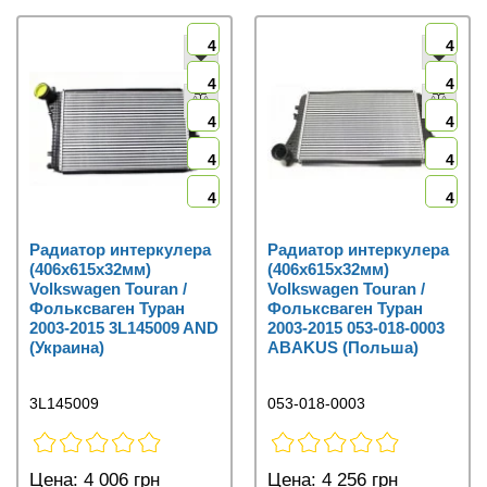
4
4
4
4
4
4
4
4
4
4
Радиатор интеркулера
Радиатор интеркулера
(406x615x32мм)
(406x615x32мм)
Volkswagen Touran /
Volkswagen Touran /
Фольксваген Туран
Фольксваген Туран
2003-2015 3L145009 AND
2003-2015 053-018-0003
(Украина)
ABAKUS (Польша)
3L145009
053-018-0003
Цена:
4 006 грн
Цена:
4 256 грн