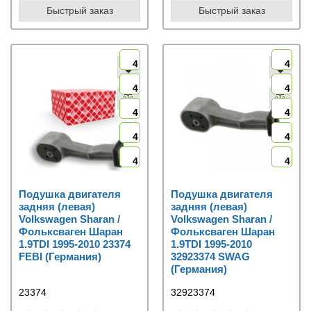
Быстрый заказ
Быстрый заказ
4
4
4
4
4
4
4
4
4
4
Подушка двигателя
Подушка двигателя
задняя (левая)
задняя (левая)
Volkswagen Sharan /
Volkswagen Sharan /
Фольксваген Шаран
Фольксваген Шаран
1.9TDI 1995-2010 23374
1.9TDI 1995-2010
FEBI (Германия)
32923374 SWAG
(Германия)
23374
32923374