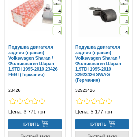
4
4
4
4
4
4
4
4
Подушка двигателя
Подушка двигателя
задняя (правая)
задняя (правая)
Volkswagen Sharan /
Volkswagen Sharan /
Фольксваген Шаран
Фольксваген Шаран
1.9TDI 1995-2010 23426
1.9TDI 1995-2010
FEBI (Германия)
32923426 SWAG
(Германия)
23426
32923426
Цена:
3 771 грн
Цена:
5 177 грн
КУПИТЬ
КУПИТЬ
Быстрый заказ
Быстрый заказ