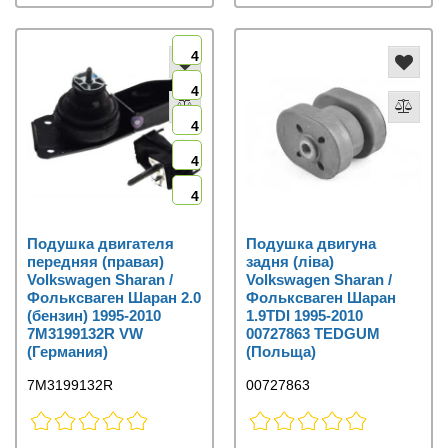
4
4
4
4
4
Подушка двигателя
Подушка двигуна
передняя (правая)
задня (ліва)
Volkswagen Sharan /
Volkswagen Sharan /
Фольксваген Шаран 2.0
Фольксваген Шаран
(бензин) 1995-2010
1.9TDI 1995-2010
7M3199132R VW
00727863 TEDGUM
(Германия)
(Польща)
7M3199132R
00727863