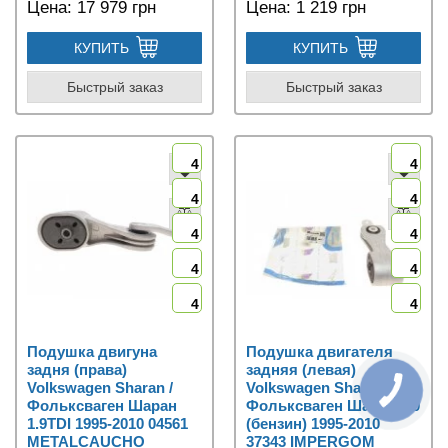
Цена:
17 979 грн
Цена:
1 219 грн
КУПИТЬ
КУПИТЬ
Быстрый заказ
Быстрый заказ
4
4
4
4
4
4
4
4
4
4
Подушка двигуна
Подушка двигателя
задня (права)
задняя (левая)
Volkswagen Sharan /
Volkswagen Sharan /
Фольксваген Шаран
Фольксваген Шаран 2.0
1.9TDI 1995-2010 04561
(бензин) 1995-2010
METALCAUCHO
37343 IMPERGOM