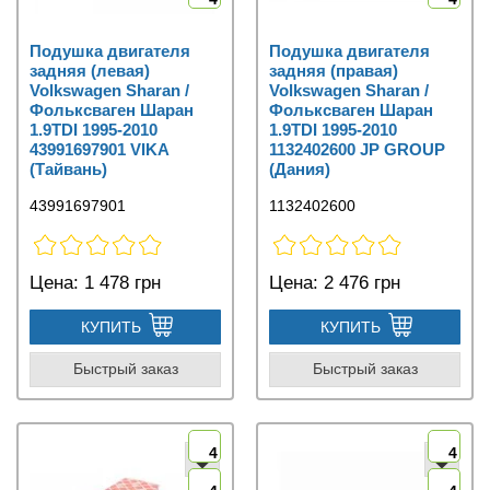
Подушка двигателя
Подушка двигателя
задняя (левая)
задняя (правая)
Volkswagen Sharan /
Volkswagen Sharan /
Фольксваген Шаран
Фольксваген Шаран
1.9TDI 1995-2010
1.9TDI 1995-2010
43991697901 VIKA
1132402600 JP GROUP
(Тайвань)
(Дания)
43991697901
1132402600
Цена:
1 478 грн
Цена:
2 476 грн
КУПИТЬ
КУПИТЬ
Быстрый заказ
Быстрый заказ
4
4