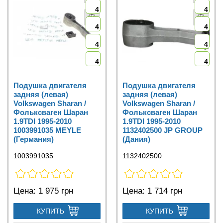
4
4
4
4
4
4
4
4
Подушка двигателя
Подушка двигателя
задняя (левая)
задняя (левая)
Volkswagen Sharan /
Volkswagen Sharan /
Фольксваген Шаран
Фольксваген Шаран
1.9TDI 1995-2010
1.9TDI 1995-2010
1003991035 MEYLE
1132402500 JP GROUP
(Германия)
(Дания)
1003991035
1132402500
Цена:
1 975 грн
Цена:
1 714 грн
КУПИТЬ
КУПИТЬ