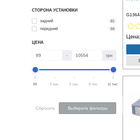
СТОРОНА УСТАНОВКИ
G1364
задний
81
передний
69
Цена
ЦЕНА
-
грн
89
3 тыс.
5 тыс.
8 тыс.
11 тыс.
Сбросить
Выберите фильтры