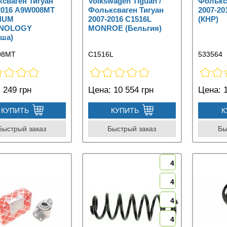
сваген Тигуан
Volkswagen Tiguan /
Фолькс
2016 A9W008MT
Фольксваген Тигуан
2007-20
NUM
2007-2016 C1516L
(КНР)
NOLOGY
MONROE (Бельгия)
ша)
08MT
C1516L
533564
:
249 грн
Цена:
10 554 грн
Цена:
1
КУПИТЬ
КУПИТЬ
К
Быстрый заказ
Быстрый заказ
Бы
4
4
4
4