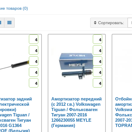
ие товаров (0)
Сортировать:
4
4
4
4
4
4
4
4
4
4
изатор задний
Амортизатор передний
Отбойн
электрической
(с 2012 г.в.) Volkswagen
аморти
ировки)
Tiguan / Фольксваген
Volkswa
wagen Tiguan /
Тигуан 2007-2016
Фолькс
сваген Тигуан
1266230055 MEYLE
2007-20
2016 G1364
(Германия)
TOPRAN
OE (Бельгия)