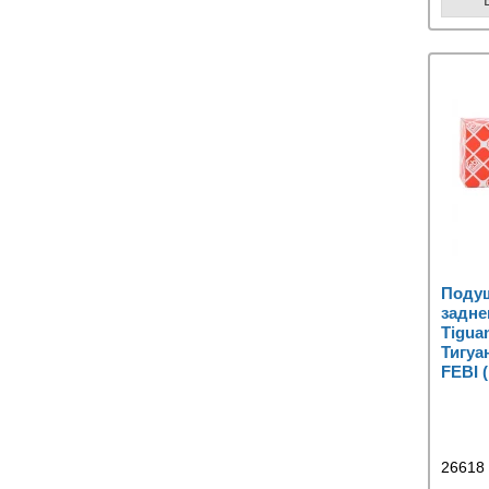
Подуш
задне
Tigua
Тигуа
FEBI 
26618