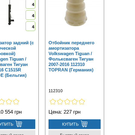
4
4
4
атор задний (с
Отбойник переднего
ической
амортизатора
ровкой)
Volkswagen Tiguan /
gen Tiguan /
Фольксваген Тигуан
ваген Тигуан
2007-2016 112310
16 C1515R
TOPRAN (Германия)
 (Бельгия)
112310
0 554 грн
Цена:
227 грн
УПИТЬ
КУПИТЬ
стрый заказ
Быстрый заказ