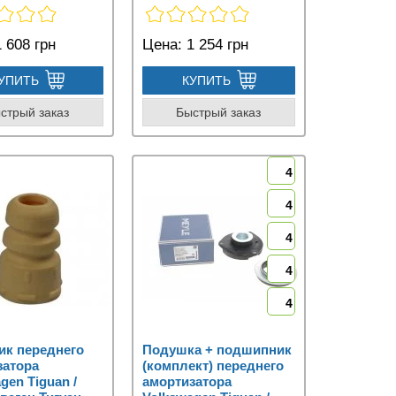
 608 грн
Цена:
1 254 грн
УПИТЬ
КУПИТЬ
стрый заказ
Быстрый заказ
4
4
4
4
4
ик переднего
Подушка + подшипник
затора
(комплект) переднего
gen Tiguan /
амортизатора