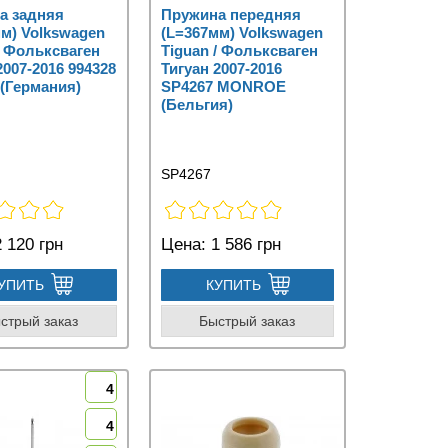
а задняя
Пружина передняя
м) Volkswagen
(L=367мм) Volkswagen
/ Фольксваген
Tiguan / Фольксваген
2007-2016 994328
Тигуан 2007-2016
(Германия)
SP4267 MONROE
(Бельгия)
SP4267
 120 грн
Цена:
1 586 грн
УПИТЬ
КУПИТЬ
стрый заказ
Быстрый заказ
4
4