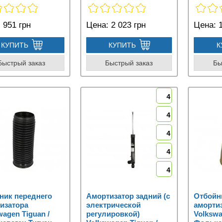
:
951 грн
Цена:
2 023 грн
Цена:
1
КУПИТЬ
КУПИТЬ
К
Быстрый заказ
Быстрый заказ
Бы
4
4
4
4
4
ик переднего
Амортизатор задний (с
Отбойн
изатора
электрической
аморти
wagen Tiguan /
регулировкой)
Volkswa