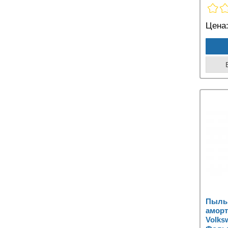
Цена
Пыльн
аморт
Volks