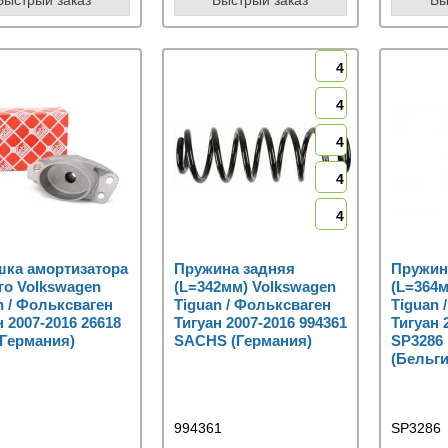
4
4
4
4
4
ка амортизатора
Пружина задняя
Пружин
го Volkswagen
(L=342мм) Volkswagen
(L=364м
n / Фольксваген
Tiguan / Фольксваген
Tiguan 
н 2007-2016 26618
Тигуан 2007-2016 994361
Тигуан 
(Германия)
SACHS (Германия)
SP328
(Бельги
994361
SP3286