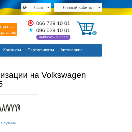
Язык
Личный кабинет
×
066 729 10 01
аться с
096 029 10 01
одителем
0
НАПИСАТЬ В VIBER
Контакты
Сертификаты
Автосервис
Закрыть
изации на Volkswagen
6
Пружины