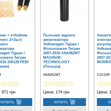
ик + отбойник
Пыльник заднего
Амортиз
лект, 2+2шт)
амортизатора
электр
него
Volkswagen Tiguan /
регули
изатора
Фольксваген Тигуан
Volkswa
wagen Tiguan /
2007-2016 A9A062MT
Фолькс
сваген Тигуан
MAGNUM
2007-20
2016 106129 FEBI
TECHNOLOGY
MONROE
ания)
(Польша)
9
A9A062MT
C1515R
:
971 грн
Цена:
174 грн
Цена:
1
КУПИТЬ
КУПИТЬ
К
Быстрый заказ
Быстрый заказ
Бы