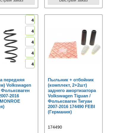
4
4
4
4
4
а передняя
Пыльник + отбойник
м) Volkswagen
(комплект, 2+2шт)
/ Фольксваген
заднего амортизатора
2007-2016
Volkswagen Tiguan /
6 MONROE
Фольксваген Тигуан
я)
2007-2016 174490 FEBI
(Германия)
174490