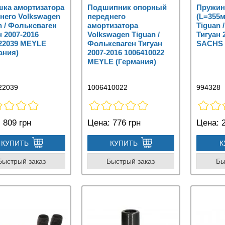
ка амортизатора
Подшипник опорный
Пружин
него Volkswagen
переднего
(L=355м
n / Фольксваген
амортизатора
Tiguan 
н 2007-2016
Volkswagen Tiguan /
Тигуан 
22039 MEYLE
Фольксваген Тигуан
SACHS 
ания)
2007-2016 1006410022
MEYLE (Германия)
22039
1006410022
994328
:
809 грн
Цена:
776 грн
Цена:
2
КУПИТЬ
КУПИТЬ
К
Быстрый заказ
Быстрый заказ
Бы