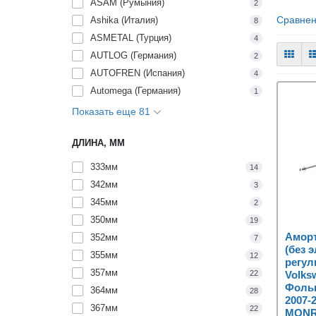
ASAM (Румыния)
2
Сравнен
Ashika (Италия)
8
ASMETAL (Турция)
4
AUTLOG (Германия)
2
AUTOFREN (Испания)
4
Automega (Германия)
1
Показать еще 81
ДЛИНА, ММ
333мм
14
342мм
3
345мм
2
350мм
19
Аморт
352мм
7
(без 
355мм
12
регул
357мм
22
Volks
Фольк
364мм
28
2007-
367мм
22
MONR