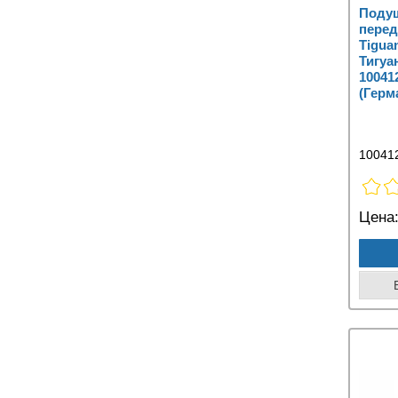
Подуш
перед
Tigua
Тигуа
10041
(Герм
10041
Цена