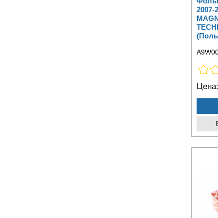
Фольк
2007-
MAG
TECH
(Поль
A9W0
Цена