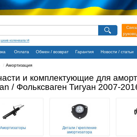
агазина
Связ
руков
Выберите пожалуйста язык магазина
Русский
Українська
:
шкив коленвала t4
вка
Оплата
Обмен / возврат
Гарантия
Новости / статьи
6
Амортизация
части и комплектующие для аморт
an / Фольксваген Тигуан 2007-201
Амортизаторы
Детали / крепление
амортизатора