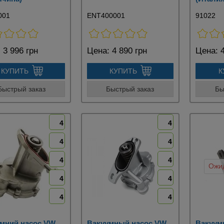
001
ENT400001
91022
:
3 996 грн
Цена:
4 890 грн
Цена:
4
КУПИТЬ
КУПИТЬ
К
Быстрый заказ
Быстрый заказ
Бы
4
4
4
4
4
4
Ожид
4
4
4
4
мний насос VW
Вакуумный насос VW
Вакуум