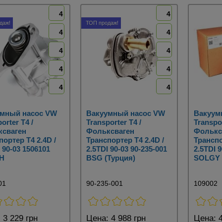
4
4
даж!
ТОП продаж!
4
4
4
4
4
4
4
4
умный насос VW
Вакуумный насос VW
Вакуум
orter T4 /
Transporter T4 /
Transpor
ксваген
Фольксваген
Фолькс
портер Т4 2.4D /
Транспортер Т4 2.4D /
Транспо
 90-03 1506101
2.5TDI 90-03 90-235-001
2.5TDI 
H
BSG (Турция)
SOLGY 
01
90-235-001
109002
:
3 229 грн
Цена:
4 988 грн
Цена:
4