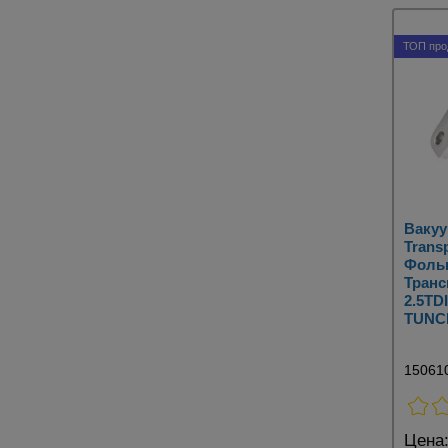
ТОП про
Ваку
Transp
Фоль
Транс
2.5TDI
TUNC
15061
Цена