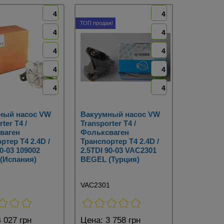
4
4
ТОП продаж!
4
4
4
4
4
4
4
4
ный насос VW
Вакуумный насос VW
ter T4 /
Transporter T4 /
ваген
Фольксваген
ртер Т4 2.4D /
Транспортер Т4 2.4D /
90-03 109002
2.5TDI 90-03 VAC2301
(Испания)
BEGEL (Турция)
VAC2301
 027 грн
Цена:
3 758 грн