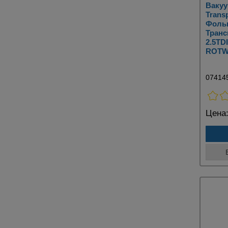
Вакуу
Transp
Фоль
Транс
2.5TD
ROTWE
07414
Цена