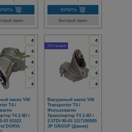
УПИТЬ
КУПИТЬ
стрый заказ
Быстрый заказ
4
4
ТОП продаж!
4
4
4
4
4
4
4
4
ный насос VW
Вакуумный насос VW
ter T4 /
Transporter T4 /
ваген
Фольксваген
ртер Т4 2.4D /
Транспортер Т4 2.4D /
90-03 91022
2.5TDI 90-03 1117100500
nd DORIA
JP GROUP (Дания)
)