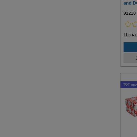
and D
91210
Цена
ТОП про