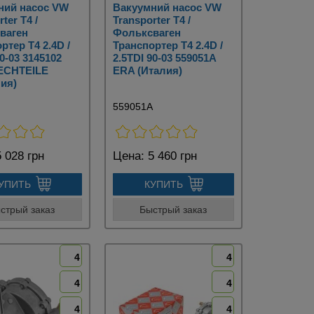
ний насос VW
Вакуумний насос VW
ter T4 /
Transporter T4 /
ваген
Фольксваген
ртер Т4 2.4D /
Транспортер Т4 2.4D /
90-03 3145102
2.5TDI 90-03 559051A
ECHTEILE
ERA (Италия)
ия)
559051A
 028 грн
Цена:
5 460 грн
УПИТЬ
КУПИТЬ
стрый заказ
Быстрый заказ
4
4
4
4
4
4