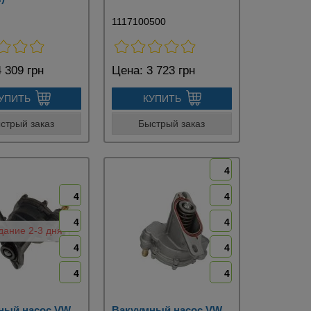
1117100500
 309 грн
Цена:
3 723 грн
УПИТЬ
КУПИТЬ
стрый заказ
Быстрый заказ
4
4
4
4
4
ание 2-3 дня
4
4
4
4
ный насос VW
Вакуумный насос VW