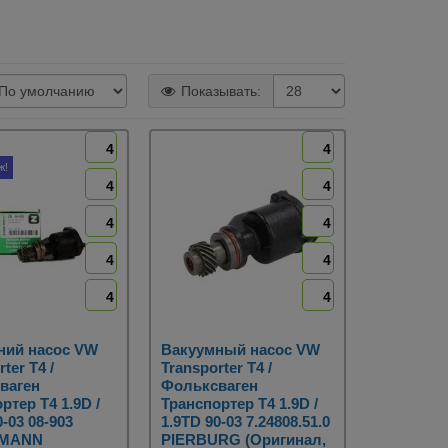
Показывать:
4
4
ж!
4
4
4
4
4
4
4
4
ний насос VW
Вакуумный насос VW
ter T4 /
Transporter T4 /
ваген
Фольксваген
ртер Т4 1.9D /
Транспортер Т4 1.9D /
0-03 08-903
1.9TD 90-03 7.24808.51.0
RMANN
PIERBURG (Оригинал,