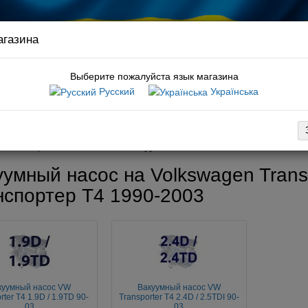
агазина
Связ
руков
Выберите пожалуйста язык магазина
Русский
Українська
:
шаровая t4
вка
Оплата
Обмен / возврат
Гарантия
Новости / статьи
-03
Тормозная система
Вакуумный насос
умный насос на Volkswagen Transp
нспортер Т4 1990-2003
куумный насос VW
Вакуумный насос VW
rter T4 1.9D / 1.9TD 90-
Transporter T4 2.4D / 2.5TDI 90-
03
03