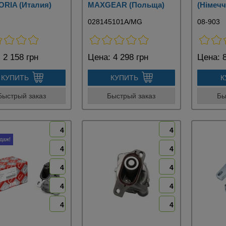
ORIA (Италия)
MAXGEAR (Польща)
(Німечч
028145101A/MG
08-903
:
2 158 грн
Цена:
4 298 грн
Цена:
8
КУПИТЬ
КУПИТЬ
К
Быстрый заказ
Быстрый заказ
Бы
4
4
даж!
4
4
4
4
4
4
4
4