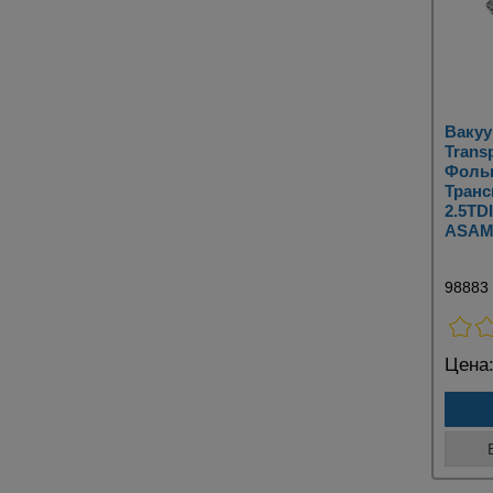
Вакуу
Transp
Фоль
Транс
2.5TDI
ASAM
98883
Цена