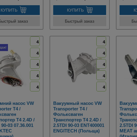
КУПИТЬ
КУПИТЬ
К
Быстрый заказ
Быстрый заказ
Бы
4
4
даж!
4
4
4
4
4
4
4
4
мний насос VW
Вакуумный насос VW
Вакуум
orter T4 /
Transporter T4 /
Transpor
ксваген
Фольксваген
Фолькс
портер Т4 2.4D /
Транспортер Т4 2.4D /
Транспо
 90-03 07.36.001
2.5TDI 90-03 ENT400001
2.5TDI 
KTEC
ENGITECH (Польща)
MEAT a
ччина)
(Италия