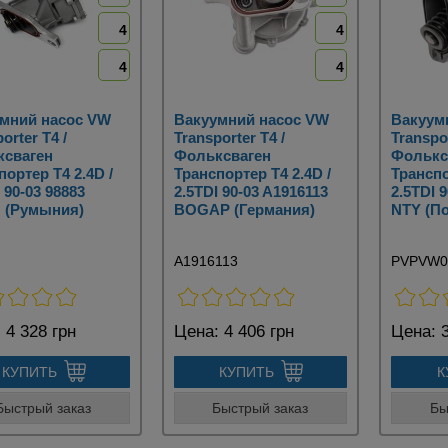
4
4
4
4
мний насос VW
Вакуумний насос VW
Вакуум
orter T4 /
Transporter T4 /
Transpor
ксваген
Фольксваген
Фолькс
портер Т4 2.4D /
Транспортер Т4 2.4D /
Транспо
 90-03 98883
2.5TDI 90-03 A1916113
2.5TDI 
 (Румыния)
BOGAP (Германия)
NTY (П
A1916113
PVPVW0
:
4 328 грн
Цена:
4 406 грн
Цена:
3
КУПИТЬ
КУПИТЬ
К
Быстрый заказ
Быстрый заказ
Бы