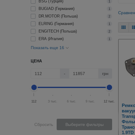
BSG (Турция)
1
BUGIAD (Германия)
1
Сравнен
DR.MOTOR (Польша)
2
ELRING (Германия)
1
ENGITECH (Польша)
2
ERA (Италия)
1
Показать еще 16
ЦЕНА
-
грн
112
3 тыс.
6 тыс.
9 тыс.
12 тыс.
Ремк
вакуу
Transp
Фоль
Сбросить
Выберите фильтры
Транс
1.9TD