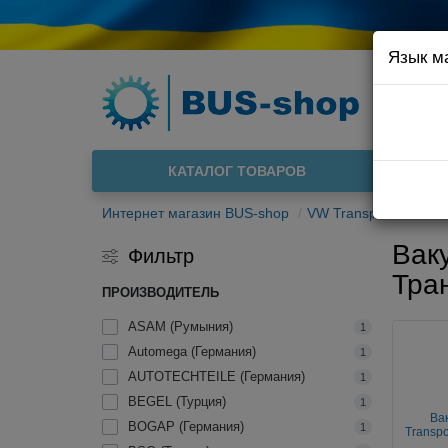
Язык м
Например
Доста
КАТАЛОГ ТОВАРОВ
О нас
Интернет магазин BUS-shop
VW Transporter T4 90
Ваку
Фильтр
Тра
ПРОИЗВОДИТЕЛЬ
ASAM (Румыния)
1
Automega (Германия)
1
AUTOTECHTEILE (Германия)
1
BEGEL (Турция)
1
Ва
BOGAP (Германия)
1
Transpo