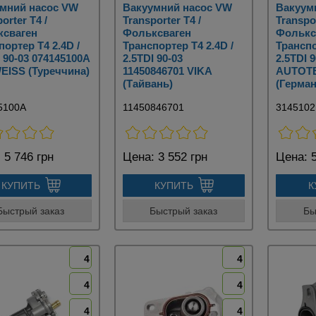
мний насос VW
Вакуумний насос VW
Вакуум
orter T4 /
Transporter T4 /
Transpor
ксваген
Фольксваген
Фолькс
портер Т4 2.4D /
Транспортер Т4 2.4D /
Транспо
I 90-03 074145100A
2.5TDI 90-03
2.5TDI 
ISS (Туреччина)
11450846701 VIKA
AUTOT
(Тайвань)
(Герман
5100A
11450846701
3145102
:
5 746 грн
Цена:
3 552 грн
Цена:
5
КУПИТЬ
КУПИТЬ
К
Быстрый заказ
Быстрый заказ
Бы
4
4
4
4
4
4