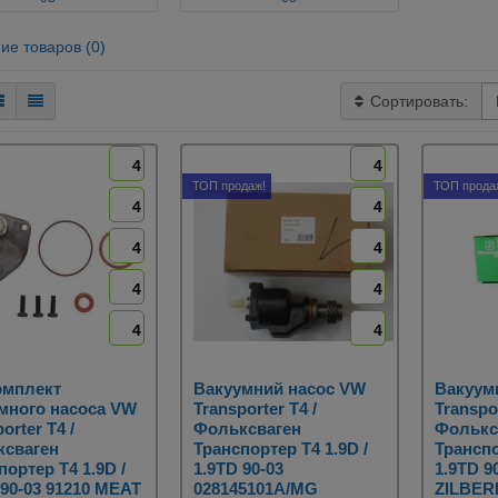
ие товаров (0)
Сортировать:
4
4
ТОП продаж!
ТОП прода
4
4
4
4
4
4
4
4
омплект
Вакуумний насос VW
Вакуум
много насоса VW
Transporter T4 /
Transpor
orter T4 /
Фольксваген
Фолькс
ксваген
Транспортер Т4 1.9D /
Транспо
портер Т4 1.9D /
1.9TD 90-03
1.9TD 9
 90-03 91210 MEAT
028145101A/MG
ZILBE