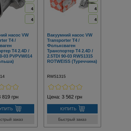
4
4
4
4
ний насос VW
Вакуумний насос VW
ter T4 /
Transporter T4 /
ваген
Фольксваген
ртер Т4 2.4D /
Транспортер Т4 2.4D /
90-03 PVPVW014
2.5TDI 90-03 RWS1315
ольша)
ROTWEISS (Туреччина)
14
RWS1315
 819 грн
Цена:
3 562 грн
УПИТЬ
КУПИТЬ
стрый заказ
Быстрый заказ