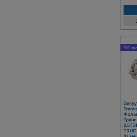
ТОП про
Вакуу
Transp
Фоль
Транс
2.5TDI
TRUC
(Німе