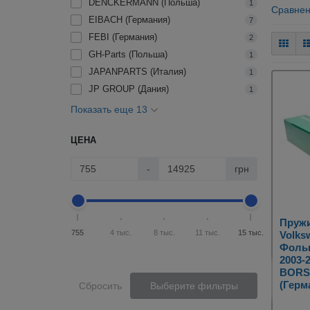
DENCKERMANN (Польша)
1
Сравнен
EIBACH (Германия)
7
FEBI (Германия)
2
GH-Parts (Польша)
1
JAPANPARTS (Италия)
1
JP GROUP (Дания)
1
Показать еще 13
ЦЕНА
-
грн
Пружи
755
4 тыс.
8 тыс.
11 тыс.
15 тыс.
Volksw
Фольк
2003-
BORS
(Герм
Сбросить
Выберите фильтры