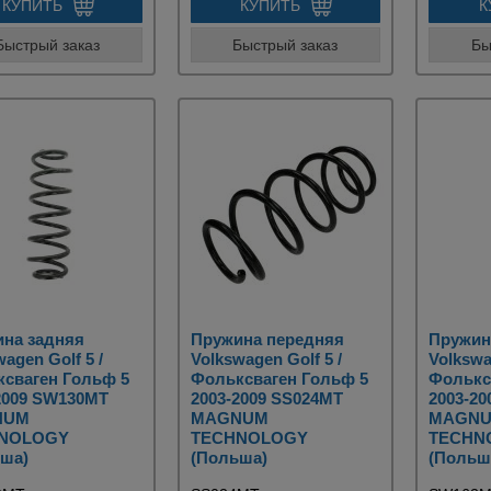
КУПИТЬ
КУПИТЬ
К
Быстрый заказ
Быстрый заказ
Бы
на задняя
Пружина передняя
Пружин
agen Golf 5 /
Volkswagen Golf 5 /
Volkswa
сваген Гольф 5
Фольксваген Гольф 5
Фолькс
2009 SW130MT
2003-2009 SS024MT
2003-2
NUM
MAGNUM
MAGN
NOLOGY
TECHNOLOGY
TECHN
ша)
(Польша)
(Польш