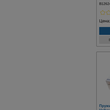
B1262
Цена
Пружи