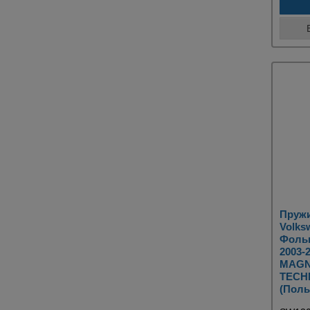
Пружи
Volksw
Фольк
2003-
MAG
TECH
(Поль