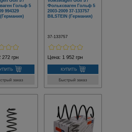
gen Golf 5 /
Volkswagen Golf 5 /
ваген Гольф 5
Фольксваген Гольф 5
09 994329
2003-2009 37-133757
(Германия)
BILSTEIN (Германия)
37-133757
 272 грн
Цена:
1 952 грн
УПИТЬ
КУПИТЬ
стрый заказ
Быстрый заказ