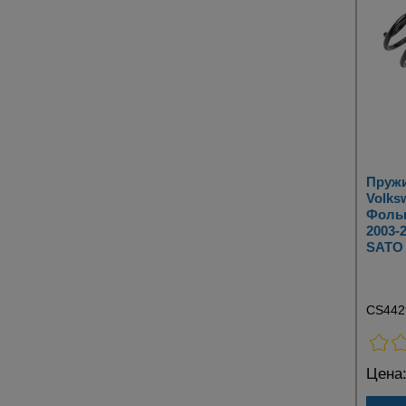
Пружи
Volksw
Фольк
2003-
SATO 
CS442
Цена