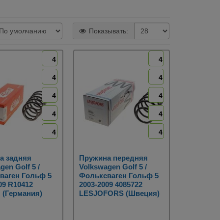
Показывать:
4
4
4
4
4
4
4
4
4
4
а задняя
Пружина передняя
gen Golf 5 /
Volkswagen Golf 5 /
ваген Гольф 5
Фольксваген Гольф 5
09 R10412
2003-2009 4085722
 (Германия)
LESJOFORS (Швеция)