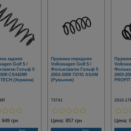
на задняя
Пружина передняя
Пружин
agen Golf 5 /
Volkswagen Golf 5 /
Volkswa
сваген Гольф 5
Фольксваген Гольф 5
Фолькс
2009 CS4429R
2003-2009 73741 ASAM
2003-20
TECH (Украина)
(Румыния)
PROFIT 
9R
73741
2010-17
:
949 грн
Цена:
857 грн
Цена:
9