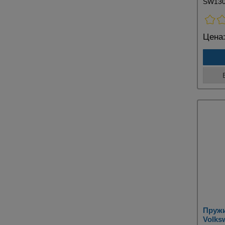
SW13
Цена
Пружи
Volksw