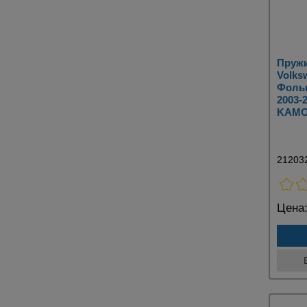
Пружи
Volksw
Фольк
2003-
KAMO
21203
Цена