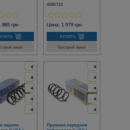
4085722
 965 грн
Цена:
1 979 грн
УПИТЬ
КУПИТЬ
стрый заказ
Быстрый заказ
4
4
4
4
4
4
4
4
4
4
а задняя
Пружина передняя