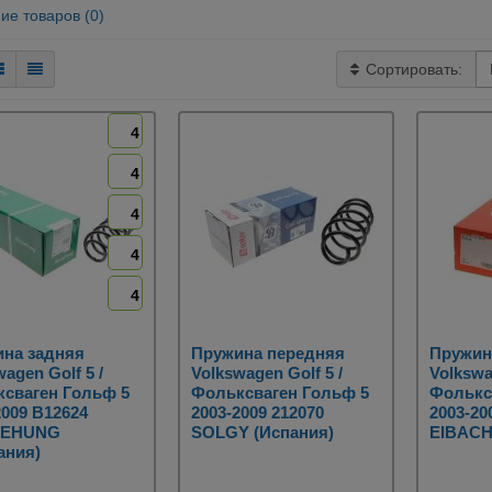
ие товаров (0)
Сортировать:
4
4
4
4
4
на задняя
Пружина передняя
Пружин
agen Golf 5 /
Volkswagen Golf 5 /
Volkswa
сваген Гольф 5
Фольксваген Гольф 5
Фолькс
2009 B12624
2003-2009 212070
2003-20
EHUNG
SOLGY (Испания)
EIBACH
ания)