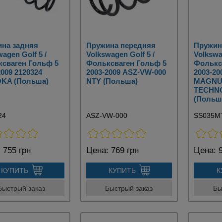
на задняя
Пружина передняя
Пружин
agen Golf 5 /
Volkswagen Golf 5 /
Volkswa
сваген Гольф 5
Фольксваген Гольф 5
Фолькс
2009 2120324
2003-2009 ASZ-VW-000
2003-2
KA (Польша)
NTY (Польша)
MAGN
TECHN
(Польш
24
ASZ-VW-000
SS035M
:
755 грн
Цена:
769 грн
Цена:
9
КУПИТЬ
КУПИТЬ
К
Быстрый заказ
Быстрый заказ
Бы