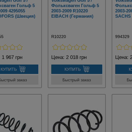
agen Golf 5 /
Volkswagen Golf 5 /
Volkswa
сваген Гольф 5
Фольксваген Гольф 5
Фолькс
2009 4295055
2003-2009 R10220
2003-20
OFORS (Швеция)
EIBACH (Германия)
SACHS 
55
R10220
994329
:
1 967 грн
Цена:
2 018 грн
Цена:
2
КУПИТЬ
КУПИТЬ
К
Быстрый заказ
Быстрый заказ
Бы