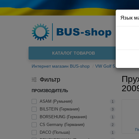
Язык м
Например
Доста
КАТАЛОГ ТОВАРОВ
О нас
Интернет магазин BUS-shop
VW Golf 5 2003-2009
Пру
Фильтр
200
ПРОИЗВОДИТЕЛЬ
ASAM (Румыния)
1
BILSTEIN (Германия)
3
BORSEHUNG (Германия)
1
CS Germany (Германия)
2
П
DACO (Польша)
1