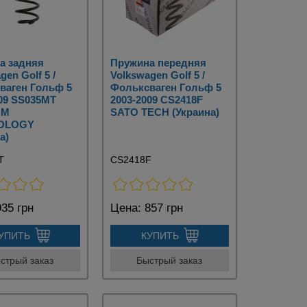
а задняя
Пружина передняя
gen Golf 5 /
Volkswagen Golf 5 /
ваген Гольф 5
Фольксваген Гольф 5
009 SS035MT
2003-2009 CS2418F
UM
SATO TECH (Украина)
OLOGY
а)
T
CS2418F
35 грн
Цена:
857 грн
УПИТЬ
КУПИТЬ
стрый заказ
Быстрый заказ