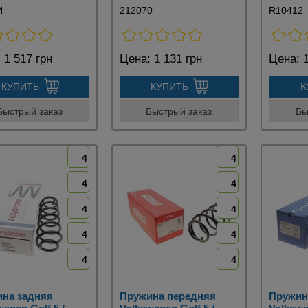
4
212070
R10412
:
1 517 грн
Цена:
1 131 грн
Цена:
1
КУПИТЬ
КУПИТЬ
К
Быстрый заказ
Быстрый заказ
Бы
4
4
4
4
4
4
4
4
4
4
на задняя
Пружина передняя
Пружин