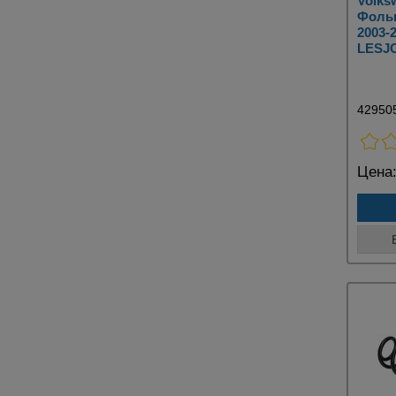
Volksw
Фольк
2003-
LESJ
42950
Цена