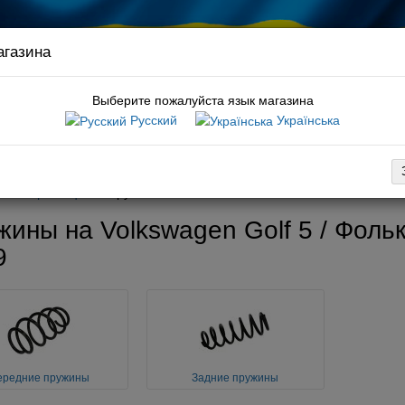
агазина
Связ
руков
Выберите пожалуйста язык магазина
Русский
Українська
:
комплект грм caddy
вка
Оплата
Обмен / возврат
Гарантия
Новости / статьи
Амортизация
Пружины
жины на Volkswagen Golf 5 / Фоль
9
ередние пружины
Задние пружины