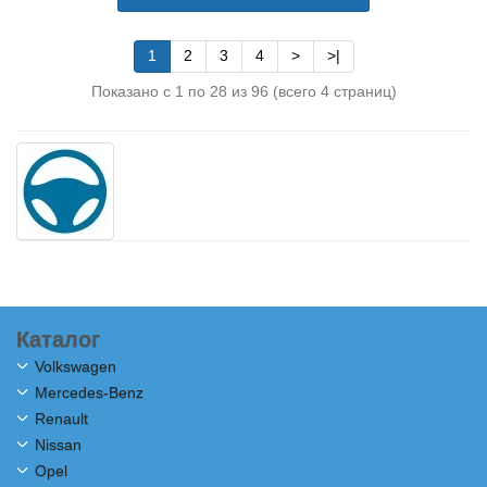
1
2
3
4
>
>|
Показано с 1 по 28 из 96 (всего 4 страниц)
Каталог
Volkswagen
Mercedes-Benz
Renault
Nissan
Opel