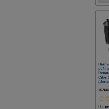
Пыль
рейки
Renaul
Citan
(Испа
10200
Цена