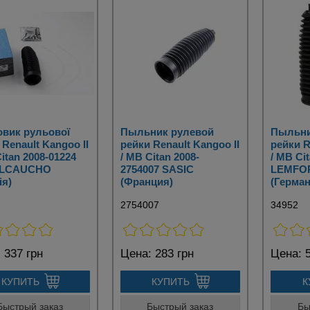
вик рульової
Пыльник рулевой
Пыльни
 Renault Kangoo II
рейки Renault Kangoo II
рейки R
itan 2008-01224
/ MB Citan 2008-
/ MB Ci
LCAUCHO
2754007 SASIC
LEMFO
ія)
(Франция)
(Герман
2754007
34952
:
337 грн
Цена:
283 грн
Цена:
5
КУПИТЬ
КУПИТЬ
К
Быстрый заказ
Быстрый заказ
Бы