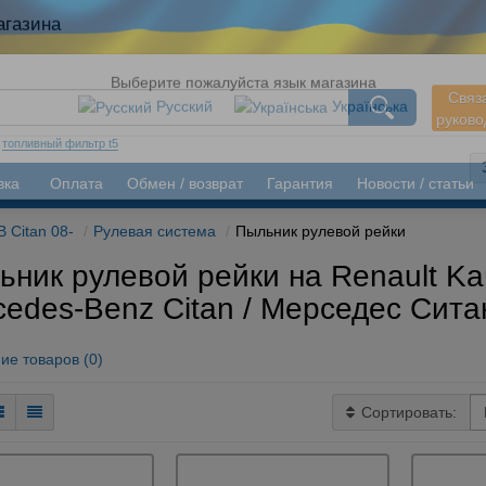
агазина
Связ
руков
Выберите пожалуйста язык магазина
Русский
Українська
:
топливный фильтр t5
вка
Оплата
Обмен / возврат
Гарантия
Новости / статьи
B Citan 08-
Рулевая система
Пыльник рулевой рейки
ник рулевой рейки на Renault Kang
cedes-Benz Citan / Мерседес Сита
ие товаров (0)
Сортировать: