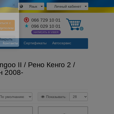
Язык
Личный кабинет
×
066 729 10 01
аться с
096 029 10 01
одителем
0
НАПИСАТЬ В VIBER
Контакты
Сертификаты
Автосервис
Закрыть
oo II / Рено Кенго 2 /
н 2008-
Показывать: