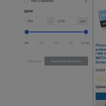
TRW (Германия)
1
ЦЕНА
-
грн
283
521
759
997
1,2 тыс.
Пильо
рейки
/ MB C
META
Сбросить
Выберите фильтры
(Іспан
01224
Цена