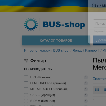
Язык м
Например
Доста
КАТАЛОГ ТОВАРОВ
О нас
Интернет магазин BUS-shop
Renault Kangoo II / M
Пыль
Фильтр
Mer
ПРОИЗВОДИТЕЛЬ
ERT (Испания)
1
Сравнен
LEMFORDER (Германия)
1
METALCAUCHO (Испания)
1
SASIC (Франция)
1
SIDEM (Бельгия)
1