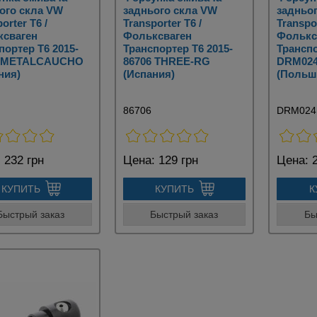
ого скла VW
заднього скла VW
задньо
orter T6 /
Transporter T6 /
Transpor
ксваген
Фольксваген
Фолькс
портер Т6 2015-
Транспортер Т6 2015-
Транспо
7 METALCAUCHO
86706 THREE-RG
DRM02
ния)
(Испания)
(Польш
86706
DRM024
:
232 грн
Цена:
129 грн
Цена:
2
КУПИТЬ
КУПИТЬ
К
Быстрый заказ
Быстрый заказ
Бы