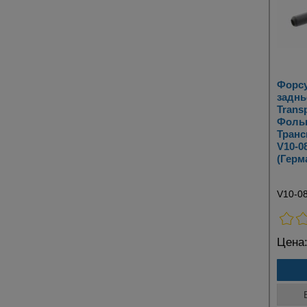
Форсу
заднь
Transp
Фоль
Транс
V10-0
(Герм
V10-0
Цена