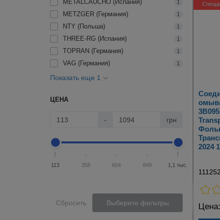
METALCAUCHO (Испания)
1
Спецц
METZGER (Германия)
1
NTY (Польша)
1
THREE-RG (Испания)
1
TOPRAN (Германия)
1
VAG (Германия)
1
Показать еще 1
Соеди
ЦЕНА
омыва
3B095
-
грн
Transp
Фоль
Транс
2024 
113
358
604
849
1,1 тыс.
11125
Сбросить
Выберите фильтры
Цена