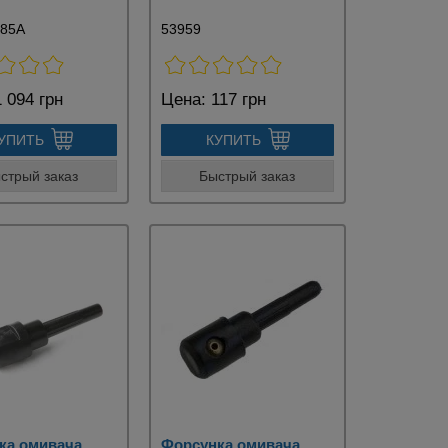
985A
53959
 094 грн
Цена:
117 грн
УПИТЬ
КУПИТЬ
стрый заказ
Быстрый заказ
ка омивача
Форсунка омивача