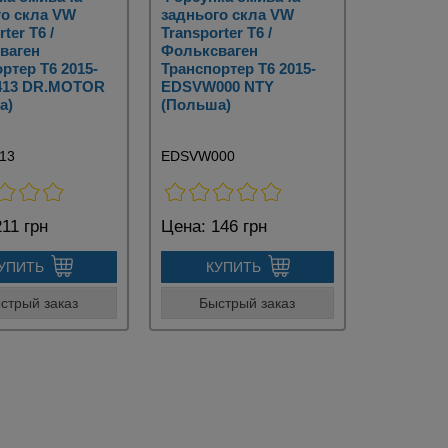
го скла VW
заднього скла VW
ter T6 /
Transporter T6 /
ваген
Фольксваген
ртер Т6 2015-
Транспортер Т6 2015-
413 DR.MOTOR
EDSVW000 NTY
а)
(Польша)
13
EDSVW000
11 грн
Цена:
146 грн
УПИТЬ
КУПИТЬ
стрый заказ
Быстрый заказ