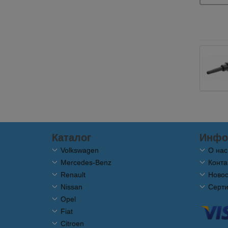
Каталог
Инфо
Volkswagen
О нас
Mercedes-Benz
Конта
Renault
Новос
Nissan
Серт
Opel
Fiat
Citroen