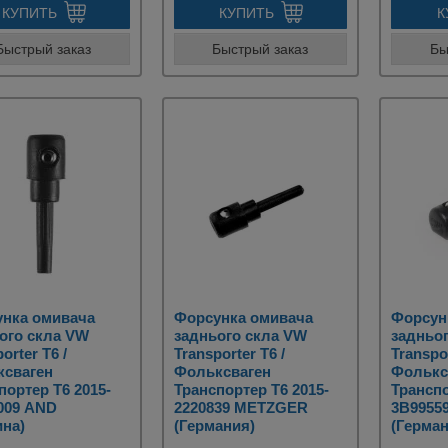
КУПИТЬ
КУПИТЬ
К
Быстрый заказ
Быстрый заказ
Бы
нка омивача
Форсунка омивача
Форсун
ого скла VW
заднього скла VW
задньо
orter T6 /
Transporter T6 /
Transpor
ксваген
Фольксваген
Фолькс
портер Т6 2015-
Транспортер Т6 2015-
Транспо
009 AND
2220839 METZGER
3B9955
ина)
(Германия)
(Герман