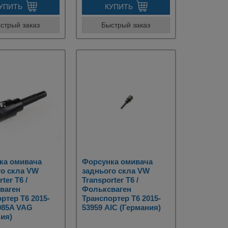
УПИТЬ
КУПИТЬ
стрый заказ
Быстрый заказ
ка омивача
Форсунка омивача
го скла VW
заднього скла VW
ter T6 /
Transporter T6 /
ваген
Фольксваген
ртер Т6 2015-
Транспортер Т6 2015-
985A VAG
53959 AIC (Германия)
ия)