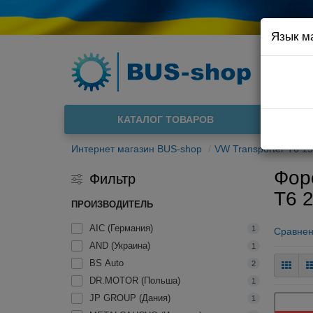
Язык м
Например
Доста
КАТАЛОГ ТОВАРОВ
О нас
Интернет магазин BUS-shop
VW Transporter T6 15
Фор
Фильтр
T6 2
ПРОИЗВОДИТЕЛЬ
AIC (Германия)
1
Сравнен
AND (Украина)
1
BS Auto
2
DR.MOTOR (Польша)
1
JP GROUP (Дания)
1