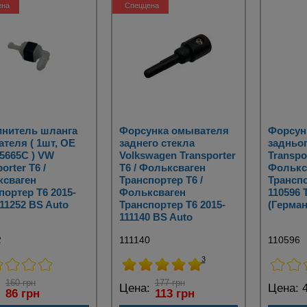
ена
Спеццена
нитель шланга
Форсунка омывателя
Форсун
теля ( 1шт, OE
заднего стекла
задньо
5665C ) VW
Volkswagen Transporter
Transpor
orter T6 /
T6 / Фольксваген
Фолькс
ксваген
Транспортер Т6 /
Транспо
портер Т6 2015-
Фольксваген
110596
111252 BS Auto
Транспортер T6 2015-
(Герман
111140 BS Auto
2
111140
110596
3
160 грн
177 грн
:
Цена:
Цена:
4
86 грн
113 грн