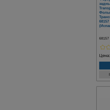
заднь
Transp
Фоль
Транс
6815
(Испа
68157
Цена