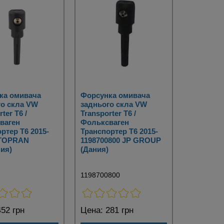
ка омивача
Форсунка омивача
го скла VW
заднього скла VW
ter T6 /
Transporter T6 /
ваген
Фольксваген
ртер Т6 2015-
Транспортер Т6 2015-
 TOPRAN
1198700800 JP GROUP
ия)
(Дания)
1198700800
52 грн
Цена:
281 грн