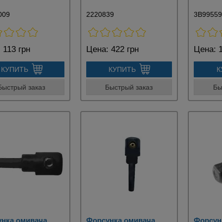
009
2220839
3B9955
:
113 грн
Цена:
422 грн
Цена:
1
КУПИТЬ
КУПИТЬ
К
Быстрый заказ
Быстрый заказ
Бы
нка омивача
Форсунка омивача
Форсун