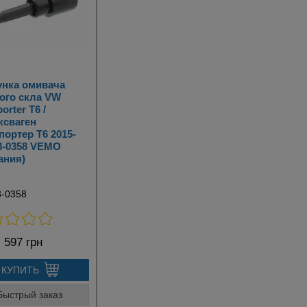
нка омивача
ого скла VW
orter T6 /
ксваген
портер Т6 2015-
8-0358 VEMO
ания)
8-0358
:
597 грн
КУПИТЬ
Быстрый заказ