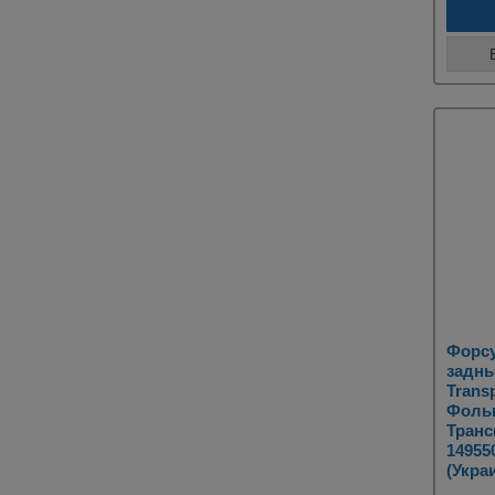
Форсу
заднь
Transp
Фоль
Транс
14955
(Укра