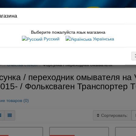
агазина
Связ
руков
Выберите пожалуйста язык магазина
Русский
Українська
:
амортизатор t5
вка
Оплата
Обмен / возврат
Гарантия
Новости / статьи
-
Очистка стекол
Форсунка / переходник омывателя
сунка / переходник омывателя на 
015- / Фольксваген Транспортер T
ие товаров (0)
Сортировать: