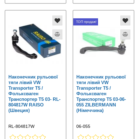
ТОП продаж!
Наконечник рульової
Наконечник рульової
тяги лівий VW
тяги лівий VW
Transporter T5 /
Transporter T5 /
Фольксваген
Фольксваген
Транспортер Т5 03- RL-
Транспортер Т5 03-06-
804817W RAISO
055 ZILBERMANN
(Швеция)
(Німеччина)
RL-804817W
06-055