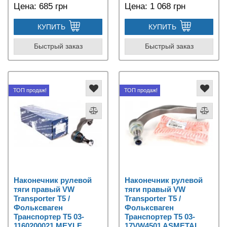
Цена:
685 грн
Цена:
1 068 грн
КУПИТЬ
КУПИТЬ
Быстрый заказ
Быстрый заказ
ТОП продаж!
ТОП продаж!
Наконечник рулевой
Наконечник рулевой
тяги правый VW
тяги правый VW
Transporter T5 /
Transporter T5 /
Фольксваген
Фольксваген
Транспортер Т5 03-
Транспортер Т5 03-
1160200021 MEYLE
17VW4501 ASMETAL