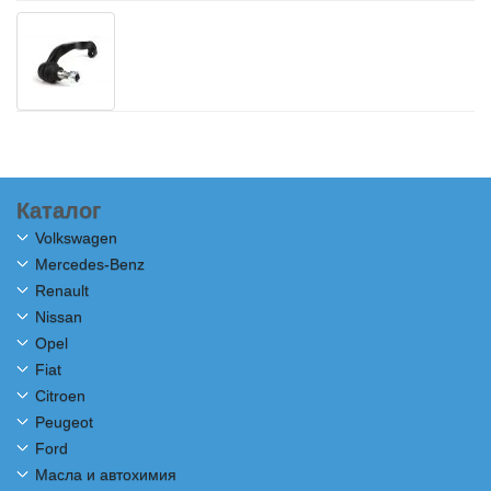
Каталог
Volkswagen
Mercedes-Benz
Renault
Nissan
Opel
Fiat
Citroen
Peugeot
Ford
Масла и автохимия