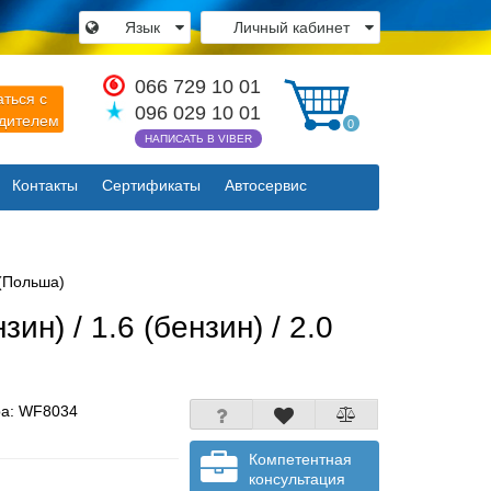
Язык
Личный кабинет
×
066 729 10 01
аться с
096 029 10 01
одителем
0
НАПИСАТЬ В VIBER
Контакты
Сертификаты
Автосервис
Закрыть
 (Польша)
ин) / 1.6 (бензин) / 2.0
ра:
WF8034
Компетентная
консультация