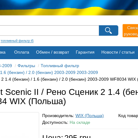
агазина
Связ
Выберите пожалуйста язык магазина
руков
Русский
Українська
:
топливный фильтр t5
вка
Оплата
Обмен / возврат
Гарантия
Новости / статьи
3-2009
Фильтры
Топливный фильтр
 1.6 (бензин) / 2.0 (бензин) 2003-2009 2003-2009
 2 1.4 (бензин) / 1.6 (бензин) / 2.0 (бензин) 2003-2009 WF8034 WIX
cenic II / Рено Сценик 2 1.4 (бенз
34 WIX (Польша)
Производитель:
WIX (Польша)
Код това
Доступность:
На складе
Цена:
295 грн