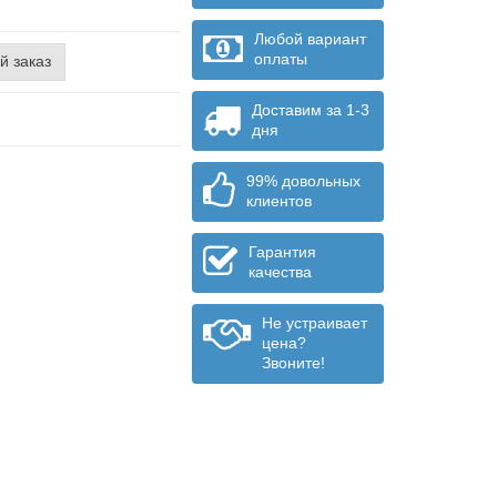
Любой вариант
оплаты
й заказ
Доставим за 1-3
дня
99% довольных
клиентов
Гарантия
качества
Не устраивает
цена?
Звоните!