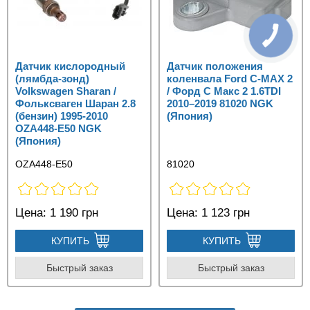
Датчик кислородный
Датчик положения
(лямбда-зонд)
коленвала Ford C‑MAX 2
Volkswagen Sharan /
/ Форд С Макс 2 1.6TDI
Фольксваген Шаран 2.8
2010–2019 81020 NGK
(бензин) 1995-2010
(Япония)
OZA448-E50 NGK
(Япония)
OZA448-E50
81020
Цена:
1 190 грн
Цена:
1 123 грн
КУПИТЬ
КУПИТЬ
Быстрый заказ
Быстрый заказ