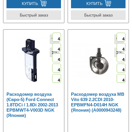
КУПИТЬ
КУПИТЬ
Быстрый заказ
Быстрый заказ
4
4
4
4
4
4
4
4
4
4
Расходомер воздуха
Расходомер воздуха MB
(Євро-5) Ford Connect
Vito 639 2.2CDI 2010-
1.8TDCi / 1.8Di 2002-2013
EPBMFN4-D014H NGK
EPBMWT4-V003D NGK
(Япония) (А0000943248)
(Япония)