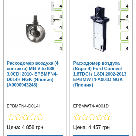
4
4
4
4
4
4
4
4
4
4
Расходомер воздуха (4
Расходомер воздуха
контакта) MB Vito 639
(Євро-4) Ford Connect
3.0CDI 2010- EPBMFN4-
1.8TDCi / 1.8Di 2002-2013
D014H NGK (Япония)
EPBMWT4-A001D NGK
(А0000943248)
(Япония)
EPBMFN4-D014H
EPBMWT4-A001D
Цена:
4 858 грн
Цена:
4 457 грн