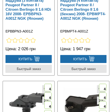
наддува (3 контакта)
наддува (4 контакта)
Peugeot Partner II /
Peugeot Partner II /
Citroen Berlingo II 1.6 HDi
Citroen Berlingo II 1.6
16V 2008- EPBBPN3-
(бензин) 2008- EPBMPT4-
A001Z NGK (Япония)
A001Z NGK (Япония)
EPBBPN3-A001Z
EPBMPT4-A001Z
Цена:
2 026 грн
Цена:
1 947 грн
КУПИТЬ
КУПИТЬ
Быстрый заказ
Быстрый заказ
4
4
4
4
4
4