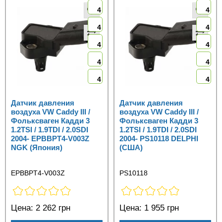
4
4
4
4
4
4
4
4
4
4
Датчик давления
Датчик давления
воздуха VW Caddy III /
воздуха VW Caddy III /
Фольксваген Кадди 3
Фольксваген Кадди 3
1.2TSI / 1.9TDI / 2.0SDI
1.2TSI / 1.9TDI / 2.0SDI
2004- EPBBPT4-V003Z
2004- PS10118 DELPHI
NGK (Япония)
(США)
EPBBPT4-V003Z
PS10118
Цена:
2 262 грн
Цена:
1 955 грн