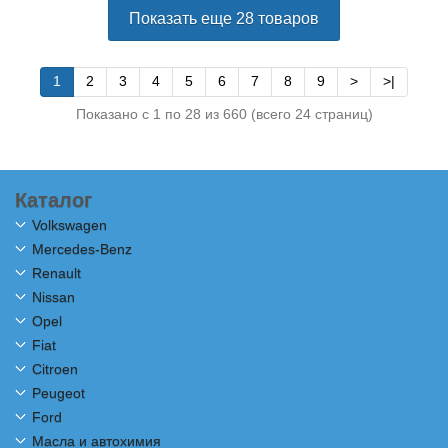
Показать еще 28 товаров
1
2
3
4
5
6
7
8
9
>
>|
Показано с 1 по 28 из 660 (всего 24 страниц)
Каталог
Volkswagen
Mercedes-Benz
Renault
Nissan
Opel
Fiat
Citroen
Peugeot
Ford
Масла и автохимия