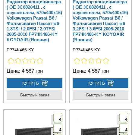
Радиатор кондиционера
Радиатор кондиционера
( OE 3C0820411 , с
( OE 3C0820411 , с
осушителем, 570x440x16)
осушителем, 570x440x16)
Volkswagen Passat B6 /
Volkswagen Passat B6 /
Фольксваген Пассат Б6
Фольксваген Пассат Б6
1.8TSI / 2.0FSI / 2.0TFSI
3.2FSI / 3.6FSI 2005-2010
2005-2010 FP74K466-KY
FP74K466-KY KOYOAIR
KOYOAIR (Япония)
(Япония)
FP74K466-KY
FP74K466-KY
Цена:
4 587 грн
Цена:
4 587 грн
КУПИТЬ
КУПИТЬ
Быстрый заказ
Быстрый заказ
4
4
4
4