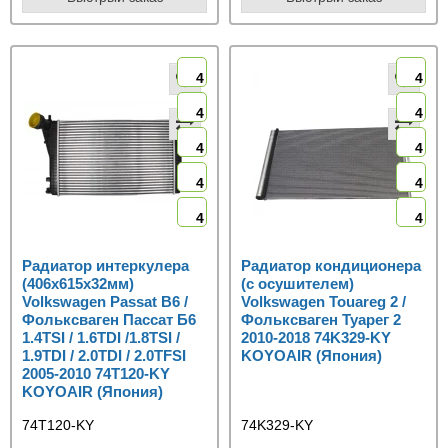
4
4
4
4
4
4
4
4
4
4
Радиатор интеркулера
Радиатор кондиционера
(406x615x32мм)
(с осушителем)
Volkswagen Passat B6 /
Volkswagen Touareg 2 /
Фольксваген Пассат Б6
Фольксваген Туарег 2
1.4TSI / 1.6TDI /1.8TSI /
2010-2018 74K329-KY
1.9TDI / 2.0TDI / 2.0TFSI
KOYOAIR (Япония)
2005-2010 74T120-KY
KOYOAIR (Япония)
74T120-KY
74K329-KY