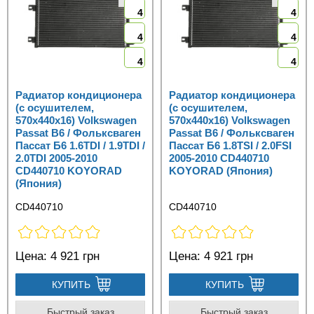
4
4
4
4
4
4
Радиатор кондиционера
Радиатор кондиционера
(с осушителем,
(с осушителем,
570x440x16) Volkswagen
570x440x16) Volkswagen
Passat B6 / Фольксваген
Passat B6 / Фольксваген
Пассат Б6 1.6TDI / 1.9TDI /
Пассат Б6 1.8TSI / 2.0FSI
2.0TDI 2005-2010
2005-2010 CD440710
CD440710 KOYORAD
KOYORAD (Япония)
(Япония)
CD440710
CD440710
Цена:
4 921 грн
Цена:
4 921 грн
КУПИТЬ
КУПИТЬ
Быстрый заказ
Быстрый заказ