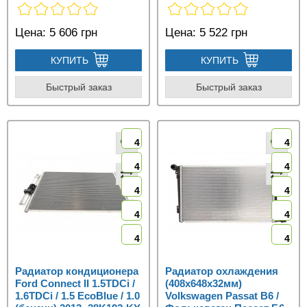
Цена:
5 606 грн
Цена:
5 522 грн
КУПИТЬ
КУПИТЬ
Быстрый заказ
Быстрый заказ
4
4
4
4
4
4
4
4
4
4
Радиатор кондиционера
Радиатор охлаждения
Ford Connect II 1.5TDCi /
(408x648x32мм)
1.6TDCi / 1.5 EcoBlue / 1.0
Volkswagen Passat B6 /