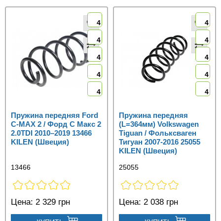
4
4
4
4
4
4
4
4
4
4
Пружина передняя Ford
Пружина передняя
C‑MAX 2 / Форд С Макс 2
(L=364мм) Volkswagen
2.0TDI 2010–2019 13466
Tiguan / Фольксваген
KILEN (Швеция)
Тигуан 2007-2016 25055
KILEN (Швеция)
13466
25055
Цена:
2 329 грн
Цена:
2 038 грн