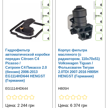
4
4
4
4
4
4
4
4
4
4
Гидрофильтр
Корпус фильтра
автоматической коробки
масляного (с
передач Citroen C4
радиатором, 110x70x51)
Picasso /
Volkswagen Tiguan /
Ситроен C4 Пикассо 2.0
Фольксваген Тигуан
(бензин) 2006-2013
2.0TDI 2007-2016 H805H
EG1114HD644 HENGST
HENGST (Германия)
(Германия)
EG1114HD644
H805H
Цена:
2 244 грн
Цена:
6 374 грн