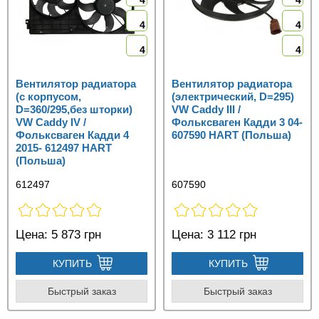
4
4
4
4
4
4
Вентилятор радиатора
Вентилятор радиатора
(с корпусом,
(электрический, D=295)
D=360/295,без шторки)
VW Caddy III /
VW Caddy IV /
Фольксваген Кадди 3 04-
Фольксваген Кадди 4
607590 HART (Польша)
2015- 612497 HART
(Польша)
612497
607590
Цена:
5 873 грн
Цена:
3 112 грн
КУПИТЬ
КУПИТЬ
Быстрый заказ
Быстрый заказ