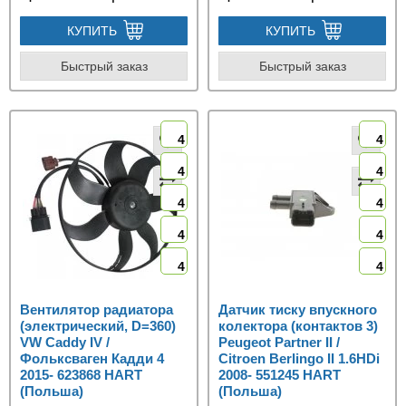
КУПИТЬ
КУПИТЬ
Быстрый заказ
Быстрый заказ
4
4
4
4
4
4
4
4
4
4
Вентилятор радиатора
Датчик тиску впускного
(электрический, D=360)
колектора (контактов 3)
VW Caddy IV /
Peugeot Partner II /
Фольксваген Кадди 4
Citroen Berlingo II 1.6HDi
2015- 623868 HART
2008- 551245 HART
(Польша)
(Польша)