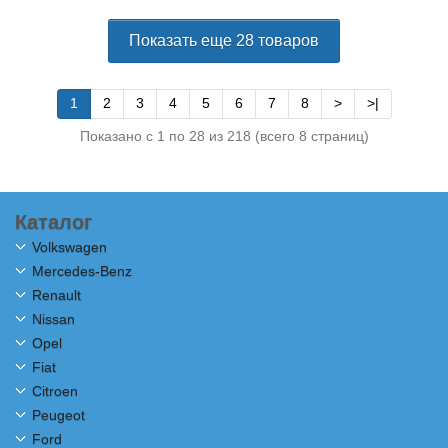
Показать еще 28 товаров
1
2
3
4
5
6
7
8
>
>|
Показано с 1 по 28 из 218 (всего 8 страниц)
Каталог
Volkswagen
Mercedes-Benz
Renault
Nissan
Opel
Fiat
Citroen
Peugeot
Ford