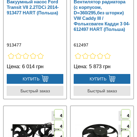
Вакуумный насос Ford
Вентилятор радиатора
Transit VII 2.2TDCi 2014-
(с корпусом,
913477 HART (Польша)
D=360/295,без шторки)
VW Caddy III /
Фольксваген Кадди 3 04-
612497 HART (Польша)
913477
612497
Цена:
6 014 грн
Цена:
5 873 грн
КУПИТЬ
КУПИТЬ
Быстрый заказ
Быстрый заказ
4
4
4
4