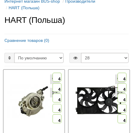
Интернет магазин BUS-shop
Производители
HART (Польша)
HART (Польша)
Сравнение товаров (0)
4
4
4
4
4
4
4
4
4
4