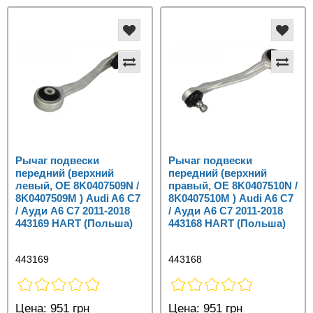
Рычаг подвески
Рычаг подвески
передний (верхний
передний (верхний
левый, OE 8K0407509N /
правый, OE 8K0407510N /
8K0407509M ) Audi A6 C7
8K0407510M ) Audi A6 C7
/ Ауди А6 С7 2011-2018
/ Ауди А6 С7 2011-2018
443169 HART (Польша)
443168 HART (Польша)
443169
443168
Цена:
951 грн
Цена:
951 грн