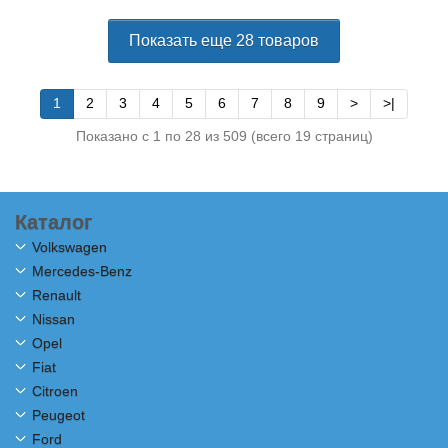
Показать еще 28 товаров
1
2
3
4
5
6
7
8
9
>
>|
Показано с 1 по 28 из 509 (всего 19 страниц)
Каталог
Volkswagen
Mercedes-Benz
Renault
Nissan
Opel
Fiat
Citroen
Peugeot
Ford