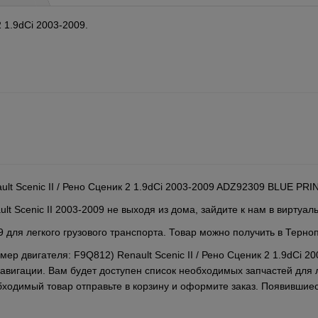
 1.9dCi 2003-2009.
lt Scenic II / Рено Сценик 2 1.9dCi 2003-2009 ADZ92309 BLUE PRI
t Scenic II 2003-2009 не выходя из дома, зайдите к нам в виртуал
09 для легкого грузового транспорта. Товар можно получить в Терно
омер двигателя: F9Q812) Renault Scenic II / Рено Сценик 2 1.9dCi
вигации. Вам будет доступен список необходимых запчастей для л
ходимый товар отправьте в корзину и оформите заказ. Появившиес