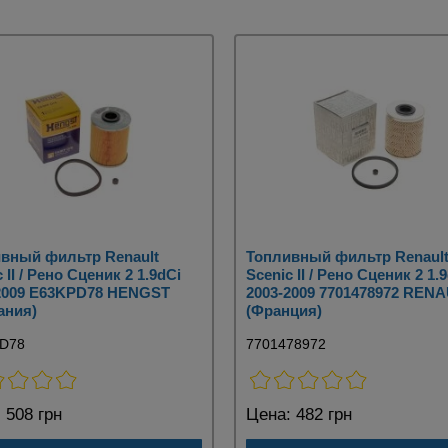
вный фильтр Renault
Топливный фильтр Renaul
 II / Рено Сценик 2 1.9dCi
Scenic II / Рено Сценик 2 1.
2009 E63KPD78 HENGST
2003-2009 7701478972 REN
ания)
(Франция)
D78
7701478972
:
508 грн
Цена:
482 грн