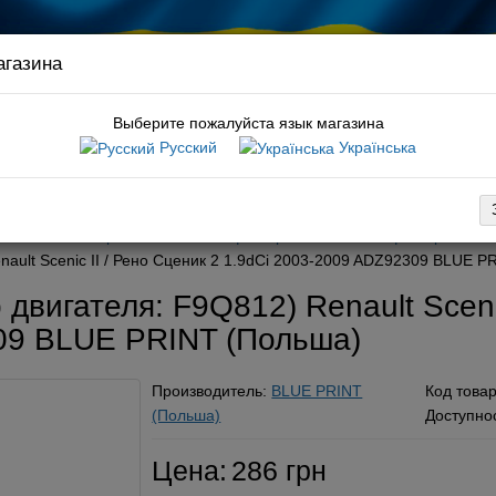
агазина
Связ
руков
Выберите пожалуйста язык магазина
Русский
Українська
:
подшипник ступицы t5
вка
Оплата
Обмен / возврат
Гарантия
Новости / статьи
3-2009
Фильтры
Топливный фильтр
Топливный фильтр Renault
ault Scenic II / Рено Сценик 2 1.9dCi 2003-2009 ADZ92309 BLUE P
двигателя: F9Q812) Renault Scenic
09 BLUE PRINT (Польша)
Производитель:
BLUE PRINT
Код това
(Польша)
Доступно
Цена:
286 грн