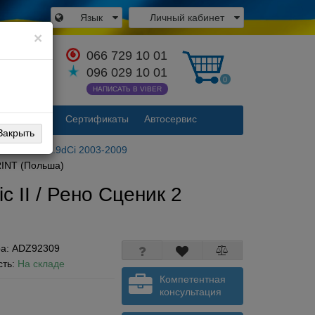
Язык
Личный кабинет
×
066 729 10 01
аться с
096 029 10 01
одителем
0
НАПИСАТЬ В VIBER
Контакты
Сертификаты
Автосервис
Закрыть
 Scenic II 1.9dCi 2003-2009
RINT (Польша)
 II / Рено Сценик 2
ра:
ADZ92309
сть:
На складе
Компетентная
консультация