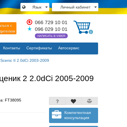
Язык
Личный кабинет
×
066 729 10 01
аться с
096 029 10 01
одителем
0
НАПИСАТЬ В VIBER
Контакты
Сертификаты
Автосервис
Закрыть
cenic II 2.0dCi 2003-2009
ценик 2 2.0dCi 2005-2009
ра:
FT38095
Компетентная
консультация