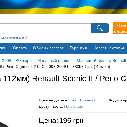
агазина
Связ
руков
Выберите пожалуйста язык магазина
Русский
Українська
:
шкив коленвала t4
вка
Оплата
Обмен / возврат
Гарантия
Новости / статьи
3-2009
Фильтры
Масляный фильтр
Масляный фильтр Renault S
I / Рено Сценик 2 2.0dCi 2005-2009 FT38095 Fast (Италия)
112мм) Renault Scenic II / Рено С
Производитель:
Fast (Италия)
Код това
Доступность:
На складе
Цена:
195 грн