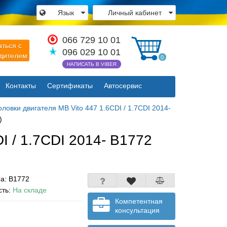
Язык
Личный кабинет
×
066 729 10 01
аться с
096 029 10 01
одителем
0
НАПИСАТЬ В VIBER
Контакты
Сертификаты
Автосервис
Закрыть
оловки двигателя MB Vito 447 1.6CDI / 1.7CDI 2014-
)
I / 1.7CDI 2014- B1772
ра:
B1772
сть:
На складе
Компетентная
консультация