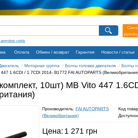
агазина
Связ
руков
Выберите пожалуйста язык магазина
Русский
Українська
:
демпфер caddy
вка
Оплата
Обмен / возврат
Гарантия
Новости / статьи
Двигатель
Моторная группа
Болты головки двигателя
Болты г
o 447 1.6CDI / 1.7CDI 2014- B1772 FAI AUTOPARTS (Великобритания
комплект, 10шт) MB Vito 447 1.6CD
ритания)
Производитель:
FAI AUTOPARTS
Код това
(Великобритания)
Доступно
Цена:
1 271 грн