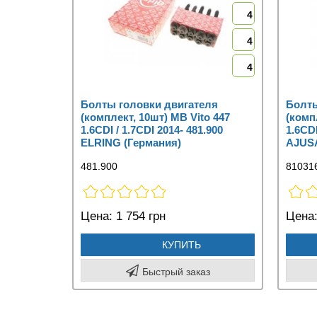
4
4
4
Болты головки двигателя
Болты
(комплект, 10шт) MB Vito 447
(комп
1.6CDI / 1.7CDI 2014- 481.900
1.6CDI
ELRING (Германия)
AJUSA
481.900
81031
Цена:
1 754 грн
Цена
КУПИТЬ
Быстрый заказ