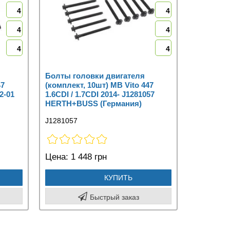
4
4
4
4
4
4
Болты головки двигателя
47
(комплект, 10шт) MB Vito 447
02-01
1.6CDI / 1.7CDI 2014- J1281057
HERTH+BUSS (Германия)
J1281057
Цена:
1 448 грн
КУПИТЬ
Быстрый заказ